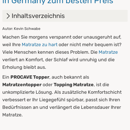
in Germany zum besten Preis
Inhaltsverzeichnis
Autor: Kevin Schwabe
1.
Was ist ein Topper?
Wachen Sie morgens verspannt oder unausgeruht auf,
2.
Visco Topper von PROCAVE
weil Ihre
Matratze zu hart
oder nicht mehr bequem ist?
Viele Menschen kennen dieses Problem. Die
Matratze
3.
Gelschaum Topper von PROCAVE
verliert an Komfort, der Schlaf wird unruhig und die
4.
Kaltschaum Topper von PROCAVE
Erholung bleibt aus.
Ein
PROCAVE Topper
, auch bekannt als
5.
PROCAVE Topper für jedes Bett
Matratzentopper
oder
Topping Matratze
, ist die
unkomplizierte Lösung. Als zusätzliche Komfortschicht
verbessert er Ihr Liegegefühl spürbar, passt sich Ihren
Bedürfnissen an und verlängert die Lebensdauer Ihrer
Matratze.