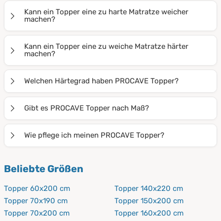
die Matratze vor Abnutzung und kann das Schlafklima
Ein Topper kann das Liegegefühl anpassen,
Kann ein Topper eine zu harte Matratze weicher
positiv beeinflussen.
Druckstellen reduzieren und die Lebensdauer Ihrer
machen?
Matratze verlängern.
Ja, vor allem unser
Visco Topper
oder
Gelschaum
Kann ein Topper eine zu weiche Matratze härter
Topper
können eine zu harte Matratze spürbar
machen?
weicher machen und für mehr Komfort sorgen.
Unser
Kaltschaum Topper
kann eine zu weiche
Welchen Härtegrad haben PROCAVE Topper?
Matratze stabilisieren. Ist die Matratze jedoch stark
durchgelegen, empfehlen wir langfristig einen
Unsere Topper sind in H1 (soft), H2 (medium) und H3
Gibt es PROCAVE Topper nach Maß?
Austausch.
(hart) erhältlich. Welcher Härtegrad passt, hängt von
Ihrer Schlafposition, Ihrem Körpergewicht und der
Ja, wir fertigen alle Topper auch nach Maß, passend zu
Wie pflege ich meinen PROCAVE Topper?
gewählten Art des Toppers ab.
Ihrem Bett und Ihren individuellen Anforderungen.
Lüften Sie den Topper regelmäßig, wenden Sie ihn alle
Beliebte Größen
paar Monate und waschen Sie den Bezug nach
Pflegeanleitung.
Topper 60x200 cm
Topper 140x220 cm
Topper 70x190 cm
Topper 150x200 cm
Topper 70x200 cm
Topper 160x200 cm