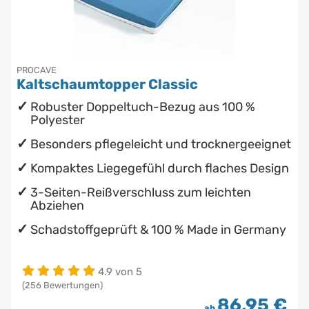
wasserdichte Matratzenschoner
Babymatratzen
Stillkissen
Chinesische Organuhr
Antidekubitusmatratzen
Die beste Schlafposition finden
PROCAVE
Kaltschaumtopper Classic
Pflegematratzen
Die besten Sommerbettdecken
Robuster Doppeltuch-Bezug aus 100 %
Polyester
Matratzen nach Maß
Die richtige Matratze kaufen
Besonders pflegeleicht und trocknergeeignet
Kompaktes Liegegefühl durch flaches Design
3-Seiten-Reißverschluss zum leichten
Abziehen
Schadstoffgeprüft & 100 % Made in Germany
4.9 von 5
(256 Bewertungen)
86,95 €
ab