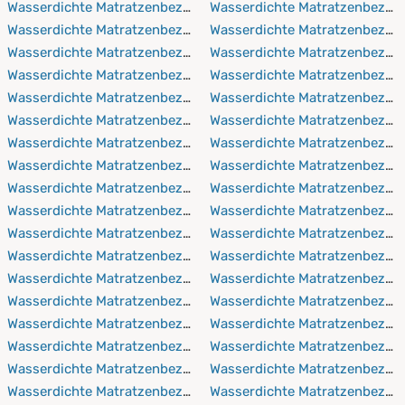
Wasserdichte Matratzenbezüge 80x220 cm
Wasserdichte Matratzenbezüg
Wasserdichte Matratzenbezüge 90x190 cm
Wasserdichte Matratzenbezüg
Wasserdichte Matratzenbezüge 90x200 cm
Wasserdichte Matratzenbezüg
Wasserdichte Matratzenbezüge 90x210 cm
Wasserdichte Matratzenbezüg
Wasserdichte Matratzenbezüge 90x220 cm
Wasserdichte Matratzenbezüg
Wasserdichte Matratzenbezüge 100x190 cm
Wasserdichte Matratzenbezüg
Wasserdichte Matratzenbezüge 100x200 cm
Wasserdichte Matratzenbezüg
Wasserdichte Matratzenbezüge 100x210 cm
Wasserdichte Matratzenbezüg
Wasserdichte Matratzenbezüge 100x220 cm
Wasserdichte Matratzenbezüg
Wasserdichte Matratzenbezüge 110x190 cm
Wasserdichte Matratzenbezüg
Wasserdichte Matratzenbezüge 110x200 cm
Wasserdichte Matratzenbezüg
Wasserdichte Matratzenbezüge 110x210 cm
Wasserdichte Matratzenbezü
Wasserdichte Matratzenbezüge 110x220 cm
Wasserdichte Matratzenbezüg
Wasserdichte Matratzenbezüge 120x190 cm
Wasserdichte Matratzenbezü
Wasserdichte Matratzenbezüge 120x200 cm
Wasserdichte Matratzenbezüg
Wasserdichte Matratzenbezüge 120x210 cm
Wasserdichte Matratzenbezüg
Wasserdichte Matratzenbezüge 120x220 cm
Wasserdichte Matratzenbezüg
Wasserdichte Matratzenbezüge 130x190 cm
Wasserdichte Matratzenbezüg