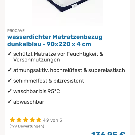
Chinesische Organuhr
Babymatratzen
Die beste Schlafposition finden
Antidekubitusmatratzen
PROCAVE
wasserdichter Matratzenbezug
Die besten Sommerbettdecken
Pflegematratzen
dunkelblau - 90x220 x 4 cm
schützt Matratze vor Feuchtigkeit &
Die richtige Matratze kaufen
Matratzen nach Maß
Verschmutzungen
atmungsaktiv, hochreißfest & superelastisch
schimmelfest & pilzresistent
waschbar bis 95°C
abwaschbar
4.9 von 5
(199 Bewertungen)
136,95 €