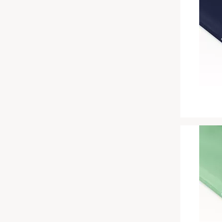
Chinesische Organuhr
Babymatratzen
Die beste Schlafposition finden
Antidekubitusmatratzen
Die besten Sommerbettdecken
Pflegematratzen
Die richtige Matratze kaufen
Matratzen nach Maß