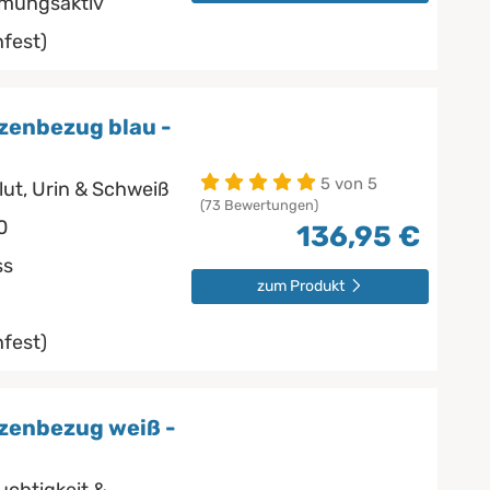
tmungsaktiv
fest)
zenbezug blau -
5 von 5
lut, Urin & Schweiß
(73 Bewertungen)
0
136,95 €
ss
zum Produkt
fest)
zenbezug weiß -