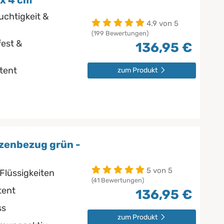
 x 4 cm
uchtigkeit &
4.9 von 5
(199 Bewertungen)
est &
136,95 €
stent
zum Produkt
zenbezug grün -
5 von 5
Flüssigkeiten
(41 Bewertungen)
tent
136,95 €
ss
zum Produkt