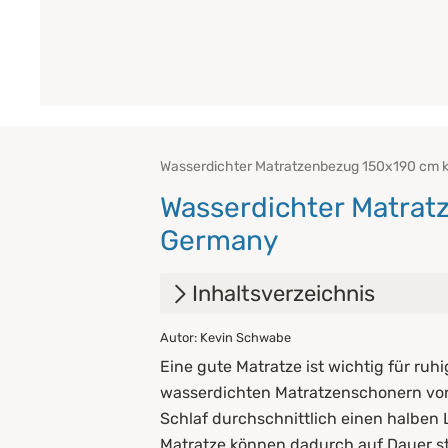
Wasserdichter Matratzenbezug 150x190 cm kauf
Wasserdichter Matrat
Germany
Inhaltsverzeichnis
Autor: Kevin Schwabe
1.
Vorteile eines wasserdicht
Eine gute Matratze ist wichtig für ruhi
2.
Worauf sollten Sie beim Kau
wasserdichten Matratzenschonern vor 
Schlaf durchschnittlich einen halben 
3.
Pflegehinweise
Matratze können dadurch auf Dauer sta