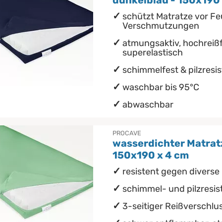
dunkelblau - 150x190
schützt Matratze vor Fe
Verschmutzungen
atmungsaktiv, hochreißf
superelastisch
schimmelfest & pilzresi
waschbar bis 95°C
abwaschbar
PROCAVE
wasserdichter Matrat
150x190 x 4 cm
resistent gegen diverse 
schimmel- und pilzresis
3-seitiger Reißverschlu