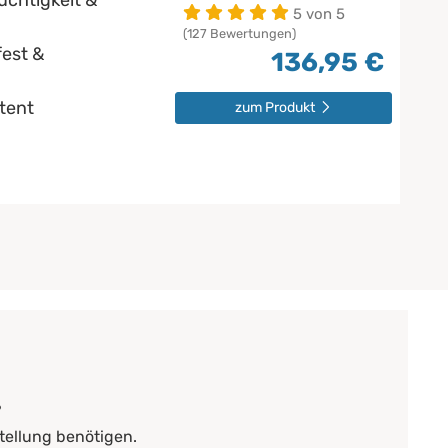
uchtigkeit &
5 von 5
(127 Bewertungen)
est &
136,95 €
stent
zum Produkt
?
tellung benötigen.