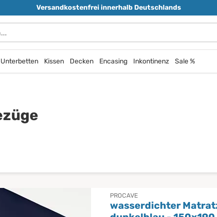
Versandkostenfrei innerhalb Deutschlands
Unterbetten
Kissen
Decken
Encasing
Inkontinenz
Sale %
ezüge
PROCAVE
wasserdichter Matra