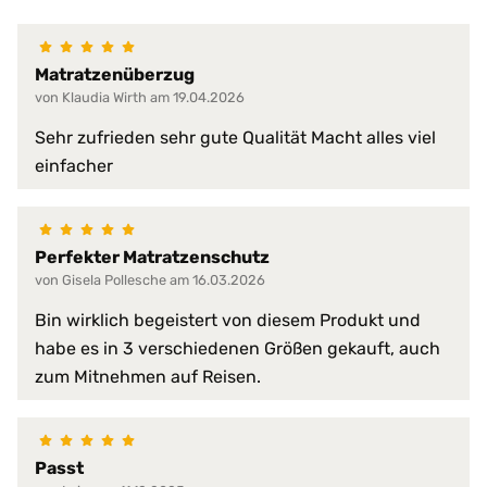
100% wasserdicht
abwischbar
Matratzenüberzug
antibakteriell
von Klaudia Wirth am 19.04.2026
desinfizierbar
pilzresistent
Materialeigenschaften:
Sehr zufrieden sehr gute Qualität Macht alles viel
reduziert Krankheitserreger
einfacher
resistent gegen Fett, Blut, Urin
schwer entflammbar
sehr hohe Waschpermanenz
virendicht
Perfekter Matratzenschutz
von Gisela Pollesche am 16.03.2026
atmungsaktiv
faltenfreier Sitz
Bin wirklich begeistert von diesem Produkt und
feuchtigkeitsabweisend
habe es in 3 verschiedenen Größen gekauft, auch
flammwidrig
zum Mitnehmen auf Reisen.
geräuscharm
Produkt-Vorteile:
hervorragende hygienische Eig
hochgradig strapazierfähig
perfekte Passform
Passt
pflegeleicht