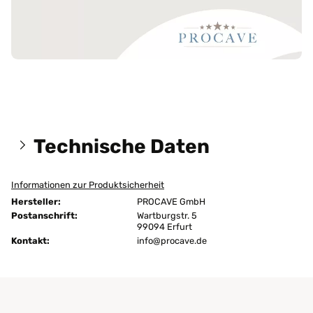
Technische Daten
Informationen zur Produktsicherheit
Größen:
60x120 cm
Hersteller:
PROCAVE GmbH
Höhe:
4 cm
Postanschrift:
Wartburgstr. 5
99094 Erfurt
Kontakt:
Ausführung:
info@procave.de
unversteppt
Bügeln:
nein
Chemische Reinigung:
ja