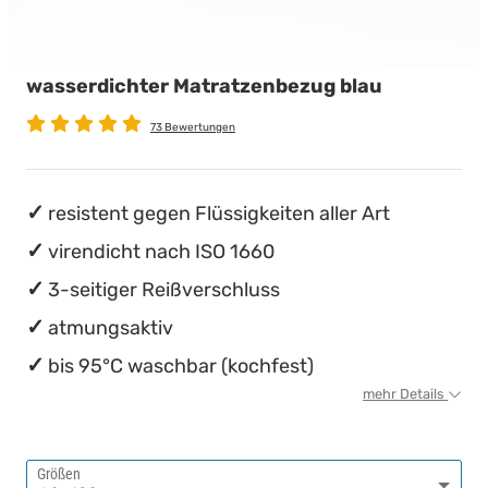
wasserdichte Matratzenschoner
Babymatratzen
Stillkissen
Chinesische Organuhr
wasserdichter Matratzenbezug blau
Antidekubitusmatratzen
Die beste Schlafposition finden
73 Bewertungen
Pflegematratzen
Die besten Sommerbettdecken
Matratzen nach Maß
Die richtige Matratze kaufen
resistent gegen Flüssigkeiten aller Art
virendicht nach ISO 1660
3-seitiger Reißverschluss
atmungsaktiv
bis 95°C waschbar (kochfest)
mehr Details
Größen