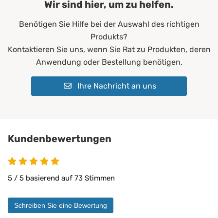
Wir sind hier, um zu helfen.
Farbe:
Blau
Benötigen Sie Hilfe bei der Auswahl des richtigen
Füllgewicht:
200 g/m²
Produkts?
Allergiker*innen
Kontaktieren Sie uns, wenn Sie Rat zu Produkten, deren
Altenheime
Anwendung oder Bestellung benötigen.
Krankenhäuser
Erwachsene
Ihre Nachricht an uns
Geeignet für:
Kinder
Pflegeheime
Physiotherapie
Privatbereich
private Pflege
Kundenbewertungen
Matratzen bis 30 cm
5 von 5
PROCAVE Matratzen
Kombinierbar mit:
PROCAVE Toppern
5 / 5 basierend auf 73 Stimmen
Sondermaßen auf Anfrage
allen Matratzengrößen
Schreiben Sie eine Bewertung
Material:
Doppeltuch aus 100 % Polyester