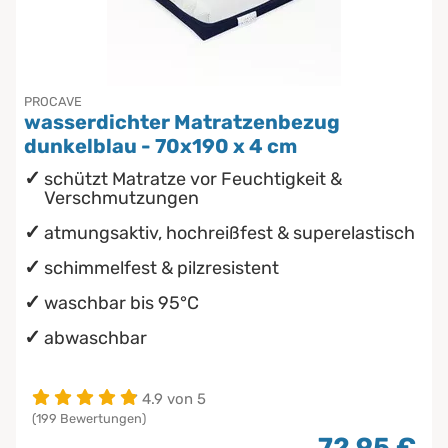
Chinesische Organuhr
Babymatratzen
Die beste Schlafposition finden
Antidekubitusmatratzen
PROCAVE
wasserdichter Matratzenbezug
Die besten Sommerbettdecken
Pflegematratzen
dunkelblau - 70x190 x 4 cm
schützt Matratze vor Feuchtigkeit &
Die richtige Matratze kaufen
Matratzen nach Maß
Verschmutzungen
atmungsaktiv, hochreißfest & superelastisch
schimmelfest & pilzresistent
waschbar bis 95°C
abwaschbar
4.9 von 5
(199 Bewertungen)
72,95 €