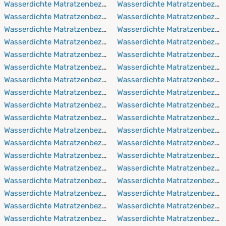
Wasserdichte Matratzenbezüge 80x220 cm
Wasserdichte Matratzenbezüg
Wasserdichte Matratzenbezüge 90x190 cm
Wasserdichte Matratzenbezüg
Wasserdichte Matratzenbezüge 90x200 cm
Wasserdichte Matratzenbezüg
Wasserdichte Matratzenbezüge 90x210 cm
Wasserdichte Matratzenbezüg
Wasserdichte Matratzenbezüge 90x220 cm
Wasserdichte Matratzenbezüg
Wasserdichte Matratzenbezüge 100x190 cm
Wasserdichte Matratzenbezüg
Wasserdichte Matratzenbezüge 100x200 cm
Wasserdichte Matratzenbezüg
Wasserdichte Matratzenbezüge 100x210 cm
Wasserdichte Matratzenbezüg
Wasserdichte Matratzenbezüge 100x220 cm
Wasserdichte Matratzenbezüg
Wasserdichte Matratzenbezüge 110x190 cm
Wasserdichte Matratzenbezüg
Wasserdichte Matratzenbezüge 110x200 cm
Wasserdichte Matratzenbezüg
Wasserdichte Matratzenbezüge 110x210 cm
Wasserdichte Matratzenbezü
Wasserdichte Matratzenbezüge 110x220 cm
Wasserdichte Matratzenbezüg
Wasserdichte Matratzenbezüge 120x190 cm
Wasserdichte Matratzenbezü
Wasserdichte Matratzenbezüge 120x200 cm
Wasserdichte Matratzenbezüg
Wasserdichte Matratzenbezüge 120x210 cm
Wasserdichte Matratzenbezüg
Wasserdichte Matratzenbezüge 120x220 cm
Wasserdichte Matratzenbezüg
Wasserdichte Matratzenbezüge 130x190 cm
Wasserdichte Matratzenbezüg