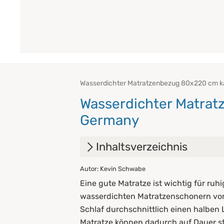
Wasserdichter Matratzenbezug 80x220 cm kauf
Wasserdichter Matrat
Germany
Inhaltsverzeichnis
Autor: Kevin Schwabe
1.
Vorteile eines wasserdicht
Eine gute Matratze ist wichtig für ruhi
2.
Worauf sollten Sie beim Kau
wasserdichten Matratzenschonern vor 
Schlaf durchschnittlich einen halben 
3.
Pflegehinweise
Matratze können dadurch auf Dauer sta