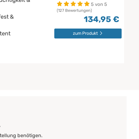
uchtigkeit &
5 von 5
(127 Bewertungen)
est &
134,95 €
stent
zum Produkt
?
tellung benötigen.