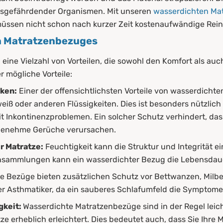
tsgefährdender Organismen. Mit unseren
wasserdichten Ma
müssen nicht schon nach kurzer Zeit kostenaufwändige Rei
en Matratzenbezuges
ine Vielzahl von Vorteilen, die sowohl den Komfort als auch
r mögliche Vorteile:
cken:
Einer der offensichtlichsten Vorteile von wasserdicht
ß oder anderen Flüssigkeiten. Dies ist besonders nützlich f
 Inkontinenzproblemen. Ein solcher Schutz verhindert, dass
genehme Gerüche verursachen.
r Matratze:
Feuchtigkeit kann die Struktur und Integrität e
nsammlungen kann ein wasserdichter Bezug die Lebensdauer
 Bezüge bieten zusätzlichen Schutz vor Bettwanzen, Milben
der Asthmatiker, da ein sauberes Schlafumfeld die Symptome
gkeit:
Wasserdichte Matratzenbezüge sind in der Regel lei
ze erheblich erleichtert. Dies bedeutet auch, dass Sie Ihre 