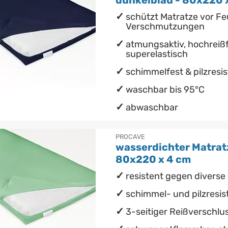
dunkelblau - 80x220 
schützt Matratze vor Fe
Verschmutzungen
atmungsaktiv, hochreißf
superelastisch
schimmelfest & pilzresi
waschbar bis 95°C
abwaschbar
PROCAVE
wasserdichter Matrat
80x220 x 4 cm
resistent gegen diverse 
schimmel- und pilzresis
3-seitiger Reißverschlu