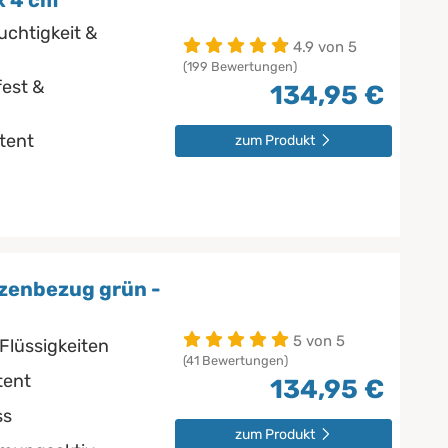
x 4 cm
uchtigkeit &
4.9 von 5
(199 Bewertungen)
est &
134,95 €
stent
zum Produkt
zenbezug grün -
5 von 5
Flüssigkeiten
(41 Bewertungen)
tent
134,95 €
ss
zum Produkt