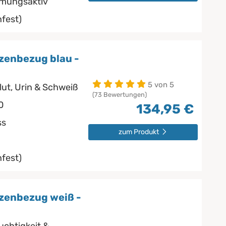
tmungsaktiv
fest)
zenbezug blau -
5 von 5
lut, Urin & Schweiß
(73 Bewertungen)
0
134,95 €
ss
zum Produkt
fest)
zenbezug weiß -