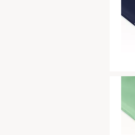
Chinesische Organuhr
Babymatratzen
Die beste Schlafposition finden
Antidekubitusmatratzen
Die besten Sommerbettdecken
Pflegematratzen
Die richtige Matratze kaufen
Matratzen nach Maß