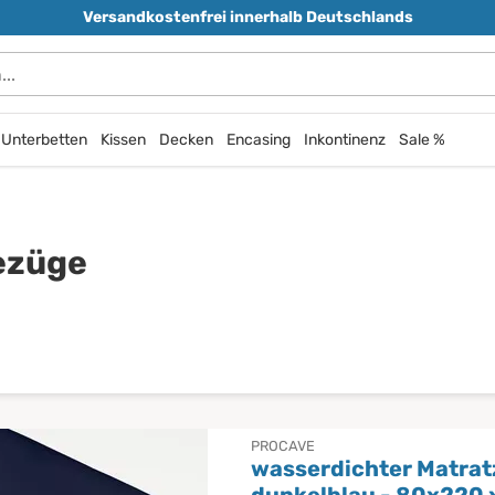
Versandkostenfrei innerhalb Deutschlands
Unterbetten
Kissen
Decken
Encasing
Inkontinenz
Sale %
ezüge
PROCAVE
wasserdichter Matra