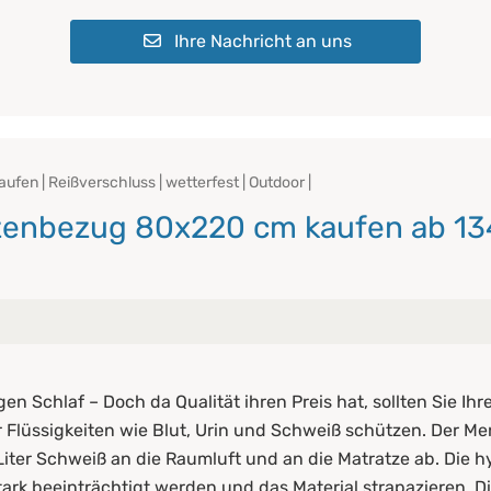
Ihre Nachricht an uns
en | Reißverschluss | wetterfest | Outdoor |
zenbezug 80x220 cm kaufen ab 134
en Matratzenbezuges
gen Schlaf – Doch da Qualität ihren Preis hat, sollten Sie I
f achten?
Flüssigkeiten wie Blut, Urin und Schweiß schützen. Der Me
Liter Schweiß an die Raumluft und an die Matratze ab. Die 
rk beeinträchtigt werden und das Material strapazieren. D