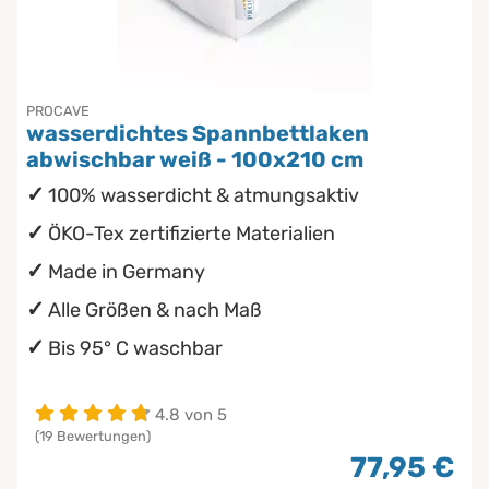
Chinesische Organuhr
Babymatratzen
wasserdichte Matratzenschoner
Die beste Schlafposition finden
Antidekubitusmatratzen
PROCAVE
wasserdichtes Spannbettlaken
Die besten Sommerbettdecken
Pflegematratzen
abwischbar weiß - 100x210 cm
100% wasserdicht & atmungsaktiv
Die richtige Matratze kaufen
Matratzen nach Maß
ÖKO-Tex zertifizierte Materialien
Made in Germany
Alle Größen & nach Maß
Bis 95° C waschbar
4.8 von 5
(19 Bewertungen)
77,95 €