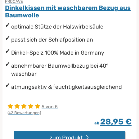
PROCAVE
Dinkelkissen mit waschbarem Bezug aus
Baumwolle
optimale Stütze der Halswirbelsäule
passt sich der Schlafposition an
Dinkel-Spelz 100% Made in Germany
abnehmbarer Baumwollbezug bei 40°
waschbar
atmungsaktiv & feuchtigkeitsausgleichend
5 von 5
(42 Bewertungen)
28,95 €
ab
zum Produkt