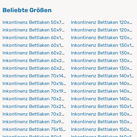
Encasing-Bezüge
verwenden.
PROCAVE verwendet geprüfte, hautfreundliche Stoffe,
Beliebte Größen
die sich angenehm anfühlen.
Inkontinenz Bettlaken 50x70 cm
Inkontinenz Bettlaken 120x20
Inkontinenz Bettlaken 50x90 cm
Inkontinenz Bettlaken 120x21
Inkontinenz Bettlaken 60x120 cm
Inkontinenz Bettlaken 120x22
Inkontinenz Bettlaken 60x190 cm
Inkontinenz Bettlaken 130x19
Inkontinenz Bettlaken 60x200 cm
Inkontinenz Bettlaken 130x20
Inkontinenz Bettlaken 60x210 cm
Inkontinenz Bettlaken 130x21
Inkontinenz Bettlaken 60x220 cm
Inkontinenz Bettlaken 130x22
Inkontinenz Bettlaken 70x140 cm
Inkontinenz Bettlaken 140x19
Inkontinenz Bettlaken 70x160 cm
Inkontinenz Bettlaken 140x20
Inkontinenz Bettlaken 70x190 cm
Inkontinenz Bettlaken 140x21
Inkontinenz Bettlaken 70x200 cm
Inkontinenz Bettlaken 140x22
Inkontinenz Bettlaken 70x210 cm
Inkontinenz Bettlaken 150x19
Inkontinenz Bettlaken 70x220 cm
Inkontinenz Bettlaken 150x20
Inkontinenz Bettlaken 75x90 cm
Inkontinenz Bettlaken 150x21
Inkontinenz Bettlaken 75x150 cm
Inkontinenz Bettlaken 150x22
Inkontinenz Bettlaken 80x160 cm
Inkontinenz Bettlaken 160x19