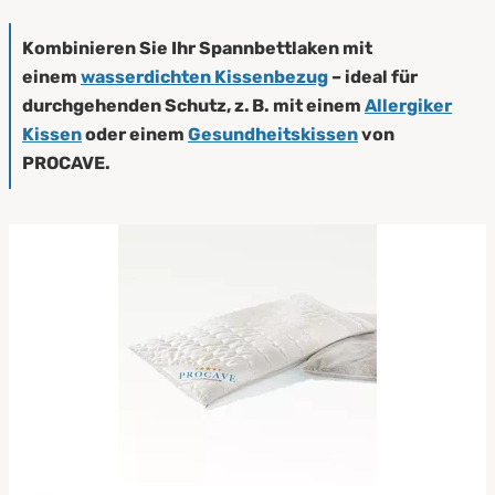
Kombinieren Sie Ihr Spannbettlaken mit
einem
wasserdichten Kissenbezug
– ideal für
durchgehenden Schutz, z. B. mit einem
Allergiker
Kissen
oder einem
Gesundheitskissen
von
PROCAVE.