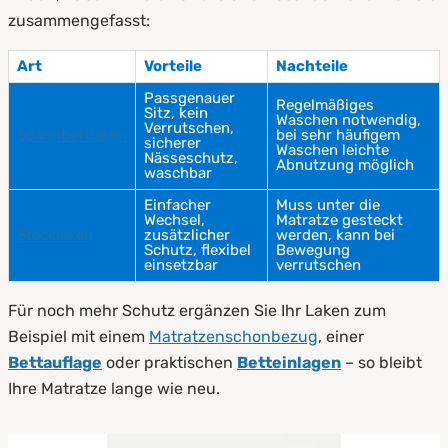
zusammengefasst:
Art
Vorteile
Nachteile
Passgenauer
Regelmäßiges
Sitz, kein
Waschen notwendig,
Verrutschen,
Spannbettlaken
bei sehr häufigem
sicherer
Waschen leichte
Nässeschutz,
Abnutzung möglich
waschbar
Einfacher
Muss unter die
Wechsel,
Matratze gesteckt
Stecklaken
zusätzlicher
werden, kann bei
Schutz, flexibel
Bewegung
einsetzbar
verrutschen
Für noch mehr Schutz ergänzen Sie Ihr Laken zum
Beispiel mit einem
Matratzenschonbezug
, einer
Bettauflage
oder praktischen
Betteinlagen
– so bleibt
Ihre Matratze lange wie neu.