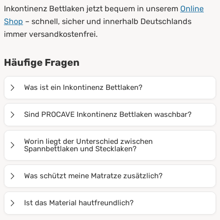
Inkontinenz Bettlaken jetzt bequem in unserem
Online
Shop
– schnell, sicher und innerhalb Deutschlands
immer versandkostenfrei.
Häufige Fragen
Was ist ein Inkontinenz Bettlaken?
Ein Inkontinenz Bettlaken ist ein wasserdichtes
Sind PROCAVE Inkontinenz Bettlaken waschbar?
Spannbettlaken oder Stecklaken, das die Matratze vor
Feuchtigkeit, Flecken und Verunreinigungen schützt –
Ja, alle PROCAVE Inkontinenz Bettlaken sind mehrfach
Worin liegt der Unterschied zwischen
besonders bei Inkontinenz oder im Pflegebereich.
waschbar, formstabil und behalten ihre wasserdichte
Spannbettlaken und Stecklaken?
Funktion auch nach vielen Wäschen.
Spannbettlaken haben einen Gummizug, sitzen straff
Was schützt meine Matratze zusätzlich?
und verrutschen nicht. Stecklaken werden unter die
Matratze gesteckt, sind flexibel einsetzbar und leicht
Zusätzlich zu Inkontinenz Bettlaken können Sie
Ist das Material hautfreundlich?
zu wechseln.
Matratzenschoner
,
Matratzenauflagen
oder