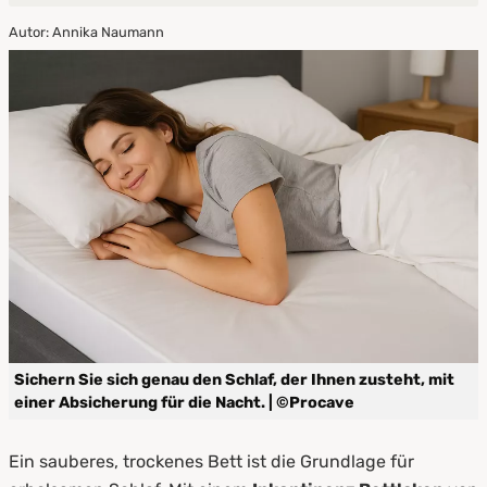
Autor: Annika Naumann
1.
Warum ein Inkontinenz Spannbettlaken von
PROCAVE?
2.
Spannbettlaken oder Stecklaken? Die
Unterschiede im Überblick
3.
Waschbare Inkontinenz Bettlaken –
Pflegeleicht & hygienisch
4.
Die richtige Größe für jedes Bett
5.
Jetzt sorglos schlafen – mit PROCAVE
Sichern Sie sich genau den Schlaf, der Ihnen zusteht, mit
einer Absicherung für die Nacht. | ©Procave
Ein sauberes, trockenes Bett ist die Grundlage für