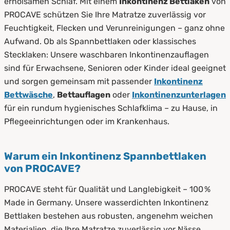
erholsamen Schlaf. Mit einem
Inkontinenz Bettlaken
von
PROCAVE schützen Sie Ihre Matratze zuverlässig vor
Feuchtigkeit, Flecken und Verunreinigungen – ganz ohne
Aufwand. Ob als Spannbettlaken oder klassisches
Stecklaken: Unsere waschbaren Inkontinenzauflagen
sind für Erwachsene, Senioren oder Kinder ideal geeignet
und sorgen gemeinsam mit passender
Inkontinenz
Bettwäsche
,
Bettauflagen
oder
Inkontinenzunterlagen
für ein rundum hygienisches Schlafklima – zu Hause, in
Pflegeeinrichtungen oder im Krankenhaus.
Warum ein Inkontinenz Spannbettlaken
von PROCAVE?
PROCAVE steht für Qualität und Langlebigkeit – 100 %
Made in Germany. Unsere wasserdichten Inkontinenz
Bettlaken bestehen aus robusten, angenehm weichen
Materialien, die Ihre Matratze zuverlässig vor Nässe