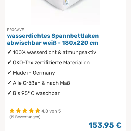
Chinesische Organuhr
wasserdichte Matratzenschoner
Babymatratzen
Die beste Schlafposition finden
PROCAVE
Antidekubitusmatratzen
wasserdichtes Spannbettlaken
Die besten Sommerbettdecken
abwischbar weiß - 180x220 cm
Pflegematratzen
100% wasserdicht & atmungsaktiv
Die richtige Matratze kaufen
Matratzen nach Maß
ÖKO-Tex zertifizierte Materialien
Made in Germany
Alle Größen & nach Maß
Bis 95° C waschbar
4.8 von 5
(19 Bewertungen)
153,95 €