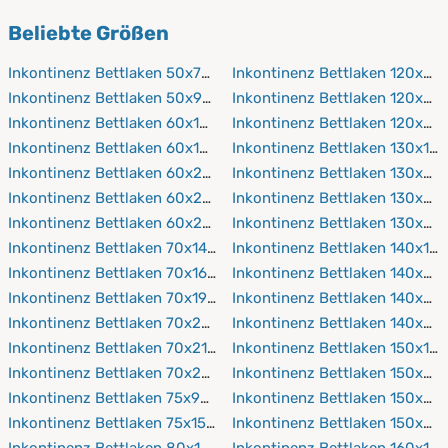
Encasing-Bezüge
verwenden.
PROCAVE verwendet geprüfte, hautfreundliche Stoffe,
Beliebte Größen
die sich angenehm anfühlen.
Inkontinenz Bettlaken 50x70 cm
Inkontinenz Bettlaken 120x20
Inkontinenz Bettlaken 50x90 cm
Inkontinenz Bettlaken 120x21
Inkontinenz Bettlaken 60x120 cm
Inkontinenz Bettlaken 120x22
Inkontinenz Bettlaken 60x190 cm
Inkontinenz Bettlaken 130x19
Inkontinenz Bettlaken 60x200 cm
Inkontinenz Bettlaken 130x20
Inkontinenz Bettlaken 60x210 cm
Inkontinenz Bettlaken 130x21
Inkontinenz Bettlaken 60x220 cm
Inkontinenz Bettlaken 130x22
Inkontinenz Bettlaken 70x140 cm
Inkontinenz Bettlaken 140x19
Inkontinenz Bettlaken 70x160 cm
Inkontinenz Bettlaken 140x20
Inkontinenz Bettlaken 70x190 cm
Inkontinenz Bettlaken 140x21
Inkontinenz Bettlaken 70x200 cm
Inkontinenz Bettlaken 140x22
Inkontinenz Bettlaken 70x210 cm
Inkontinenz Bettlaken 150x19
Inkontinenz Bettlaken 70x220 cm
Inkontinenz Bettlaken 150x20
Inkontinenz Bettlaken 75x90 cm
Inkontinenz Bettlaken 150x21
Inkontinenz Bettlaken 75x150 cm
Inkontinenz Bettlaken 150x22
Inkontinenz Bettlaken 80x160 cm
Inkontinenz Bettlaken 160x19