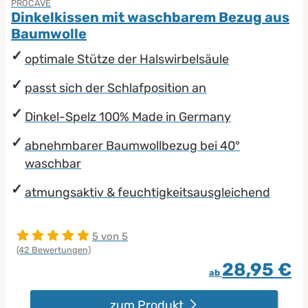
PROCAVE
Dinkelkissen mit waschbarem Bezug aus
Baumwolle
optimale Stütze der Halswirbelsäule
passt sich der Schlafposition an
Dinkel-Spelz 100% Made in Germany
abnehmbarer Baumwollbezug bei 40°
waschbar
atmungsaktiv & feuchtigkeitsausgleichend
5 von 5
(42 Bewertungen)
28,95 €
ab
zum Produkt