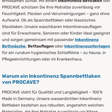
erholsamen Schlaf. Mit einem
Inkontinenz Bettlaken
von
PROCAVE schützen Sie Ihre Matratze zuverlässig vor
Feuchtigkeit, Flecken und Verunreinigungen – ganz ohne
Aufwand. Ob als Spannbettlaken oder klassisches
Stecklaken: Unsere waschbaren Inkontinenzauflagen
sind für Erwachsene, Senioren oder Kinder ideal geeignet
und sorgen gemeinsam mit passender
Inkontinenz
Bettwäsche
,
Bettauflagen
oder
Inkontinenzunterlagen
für ein rundum hygienisches Schlafklima – zu Hause, in
Pflegeeinrichtungen oder im Krankenhaus.
Warum ein Inkontinenz Spannbettlaken
von PROCAVE?
PROCAVE steht für Qualität und Langlebigkeit – 100 %
Made in Germany. Unsere wasserdichten Inkontinenz
Bettlaken bestehen aus robusten, angenehm weichen
Materialien, die Ihre Matratze zuverlässig vor Nässe