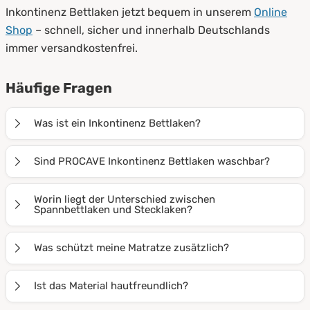
Inkontinenz Bettlaken jetzt bequem in unserem
Online
Shop
– schnell, sicher und innerhalb Deutschlands
immer versandkostenfrei.
Häufige Fragen
Was ist ein Inkontinenz Bettlaken?
Ein Inkontinenz Bettlaken ist ein wasserdichtes
Sind PROCAVE Inkontinenz Bettlaken waschbar?
Spannbettlaken oder Stecklaken, das die Matratze vor
Feuchtigkeit, Flecken und Verunreinigungen schützt –
Ja, alle PROCAVE Inkontinenz Bettlaken sind mehrfach
Worin liegt der Unterschied zwischen
besonders bei Inkontinenz oder im Pflegebereich.
waschbar, formstabil und behalten ihre wasserdichte
Spannbettlaken und Stecklaken?
Funktion auch nach vielen Wäschen.
Spannbettlaken haben einen Gummizug, sitzen straff
Was schützt meine Matratze zusätzlich?
und verrutschen nicht. Stecklaken werden unter die
Matratze gesteckt, sind flexibel einsetzbar und leicht
Zusätzlich zu Inkontinenz Bettlaken können Sie
Ist das Material hautfreundlich?
zu wechseln.
Matratzenschoner
,
Matratzenauflagen
oder