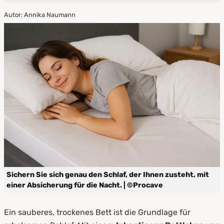
Autor: Annika Naumann
1.
Warum ein Inkontinenz Spannbettlaken von
PROCAVE?
2.
Spannbettlaken oder Stecklaken? Die
Unterschiede im Überblick
3.
Waschbare Inkontinenz Bettlaken –
Pflegeleicht & hygienisch
4.
Die richtige Größe für jedes Bett
5.
Jetzt sorglos schlafen – mit PROCAVE
Sichern Sie sich genau den Schlaf, der Ihnen zusteht, mit
einer Absicherung für die Nacht. | ©Procave
Ein sauberes, trockenes Bett ist die Grundlage für