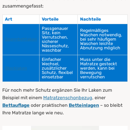
zusammengefasst:
Art
Vorteile
Nachteile
Passgenauer
Regelmäßiges
Sitz, kein
Waschen notwendig,
Verrutschen,
Spannbettlaken
bei sehr häufigem
sicherer
Waschen leichte
Nässeschutz,
Abnutzung möglich
waschbar
Einfacher
Muss unter die
Wechsel,
Matratze gesteckt
Stecklaken
zusätzlicher
werden, kann bei
Schutz, flexibel
Bewegung
einsetzbar
verrutschen
Für noch mehr Schutz ergänzen Sie Ihr Laken zum
Beispiel mit einem
Matratzenschonbezug
, einer
Bettauflage
oder praktischen
Betteinlagen
– so bleibt
Ihre Matratze lange wie neu.