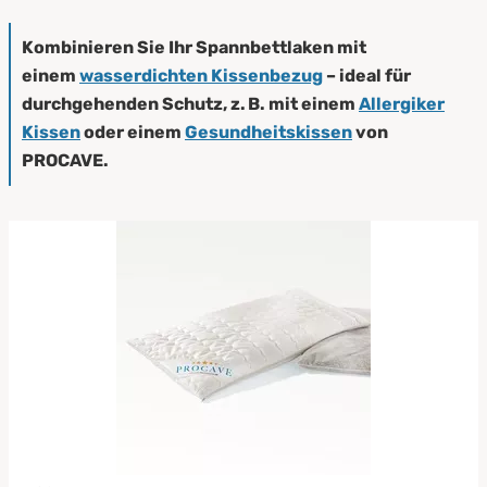
Kombinieren Sie Ihr Spannbettlaken mit
einem
wasserdichten Kissenbezug
– ideal für
durchgehenden Schutz, z. B. mit einem
Allergiker
Kissen
oder einem
Gesundheitskissen
von
PROCAVE.