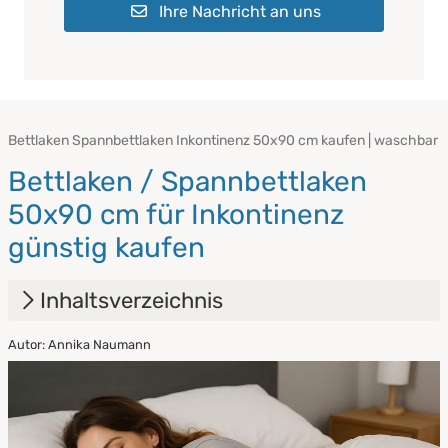
Ihre Nachricht an uns
Bettlaken Spannbettlaken Inkontinenz 50x90 cm kaufen | waschbar
Bettlaken / Spannbettlaken
50x90 cm für Inkontinenz
günstig kaufen
Inhaltsverzeichnis
Autor: Annika Naumann
1.
Warum ein Inkontinenz Spannbettlaken von
PROCAVE?
2.
Spannbettlaken oder Stecklaken? Die
Unterschiede im Überblick