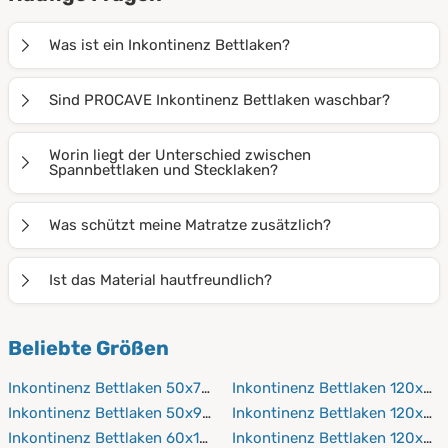
Was ist ein Inkontinenz Bettlaken?
Ein Inkontinenz Bettlaken ist ein wasserdichtes
Sind PROCAVE Inkontinenz Bettlaken waschbar?
Spannbettlaken oder Stecklaken, das die Matratze vor
Feuchtigkeit, Flecken und Verunreinigungen schützt –
Ja, alle PROCAVE Inkontinenz Bettlaken sind mehrfach
Worin liegt der Unterschied zwischen
besonders bei Inkontinenz oder im Pflegebereich.
waschbar, formstabil und behalten ihre wasserdichte
Spannbettlaken und Stecklaken?
Funktion auch nach vielen Wäschen.
Spannbettlaken haben einen Gummizug, sitzen straff
Was schützt meine Matratze zusätzlich?
und verrutschen nicht. Stecklaken werden unter die
Matratze gesteckt, sind flexibel einsetzbar und leicht
Zusätzlich zu Inkontinenz Bettlaken können Sie
Ist das Material hautfreundlich?
zu wechseln.
Matratzenschoner
,
Matratzenauflagen
oder
Encasing-Bezüge
verwenden.
PROCAVE verwendet geprüfte, hautfreundliche Stoffe,
Beliebte Größen
die sich angenehm anfühlen.
Inkontinenz Bettlaken 50x70 cm
Inkontinenz Bettlaken 120x20
Inkontinenz Bettlaken 50x90 cm
Inkontinenz Bettlaken 120x21
Inkontinenz Bettlaken 60x120 cm
Inkontinenz Bettlaken 120x22