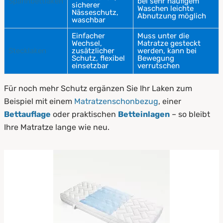
Spannbettlaken
bei sehr häufigem
sicherer
Waschen leichte
Nässeschutz,
Abnutzung möglich
waschbar
Einfacher
Muss unter die
Wechsel,
Matratze gesteckt
Stecklaken
zusätzlicher
werden, kann bei
Schutz, flexibel
Bewegung
einsetzbar
verrutschen
Für noch mehr Schutz ergänzen Sie Ihr Laken zum
Beispiel mit einem
Matratzenschonbezug
, einer
Bettauflage
oder praktischen
Betteinlagen
– so bleibt
Ihre Matratze lange wie neu.