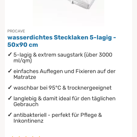
Unterbetten
Chinesische Organuhr
wasserdichte Matratzenschoner
Die beste Schlafposition finden
PROCAVE
wasserdichtes Stecklaken 5-lagig -
Die besten Sommerbettdecken
50x90 cm
5-lagig & extrem saugstark (über 3000
Die richtige Matratze kaufen
ml/qm)
einfaches Auflegen und Fixieren auf der
Matratze
waschbar bei 95°C & trocknergeeignet
langlebig & damit ideal für den täglichen
Gebrauch
antibakteriell - perfekt für Pflege &
Inkontinenz