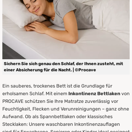
3.
Waschbare Inkontinenz Bettlaken –
Pflegeleicht & hygienisch
4.
Die richtige Größe für jedes Bett
5.
Jetzt sorglos schlafen – mit PROCAVE
Sichern Sie sich genau den Schlaf, der Ihnen zusteht, mit
einer Absicherung für die Nacht. | ©Procave
Ein sauberes, trockenes Bett ist die Grundlage für
erholsamen Schlaf. Mit einem
Inkontinenz Bettlaken
von
PROCAVE schützen Sie Ihre Matratze zuverlässig vor
Feuchtigkeit, Flecken und Verunreinigungen – ganz ohne
Aufwand. Ob als Spannbettlaken oder klassisches
Stecklaken: Unsere waschbaren Inkontinenzauflagen
sind für Erwachsene, Senioren oder Kinder ideal geeignet