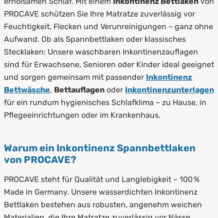
erholsamen Schlaf. Mit einem
Inkontinenz Bettlaken
von
PROCAVE schützen Sie Ihre Matratze zuverlässig vor
Feuchtigkeit, Flecken und Verunreinigungen – ganz ohne
Aufwand. Ob als Spannbettlaken oder klassisches
Stecklaken: Unsere waschbaren Inkontinenzauflagen
sind für Erwachsene, Senioren oder Kinder ideal geeignet
und sorgen gemeinsam mit passender
Inkontinenz
Bettwäsche
,
Bettauflagen
oder
Inkontinenzunterlagen
für ein rundum hygienisches Schlafklima – zu Hause, in
Pflegeeinrichtungen oder im Krankenhaus.
Warum ein Inkontinenz Spannbettlaken
von PROCAVE?
PROCAVE steht für Qualität und Langlebigkeit – 100 %
Made in Germany. Unsere wasserdichten Inkontinenz
Bettlaken bestehen aus robusten, angenehm weichen
Materialien, die Ihre Matratze zuverlässig vor Nässe