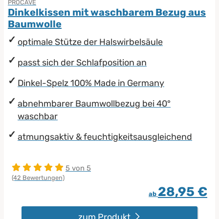
PROCAVE
Dinkelkissen mit waschbarem Bezug aus
Baumwolle
optimale Stütze der Halswirbelsäule
passt sich der Schlafposition an
Dinkel-Spelz 100% Made in Germany
abnehmbarer Baumwollbezug bei 40°
waschbar
atmungsaktiv & feuchtigkeitsausgleichend
5 von 5
(42 Bewertungen)
28,95 €
ab
zum Produkt