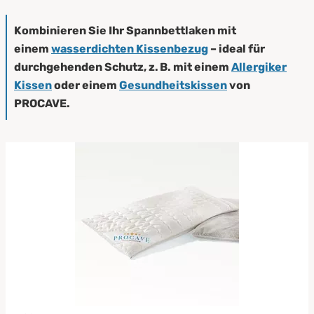
Kombinieren Sie Ihr Spannbettlaken mit
einem
wasserdichten Kissenbezug
– ideal für
durchgehenden Schutz, z. B. mit einem
Allergiker
Kissen
oder einem
Gesundheitskissen
von
PROCAVE.