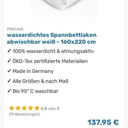
Chinesische Organuhr
wasserdichte Matratzenschoner
Babymatratzen
Die beste Schlafposition finden
PROCAVE
Antidekubitusmatratzen
wasserdichtes Spannbettlaken
Die besten Sommerbettdecken
abwischbar weiß - 160x220 cm
Pflegematratzen
100% wasserdicht & atmungsaktiv
Die richtige Matratze kaufen
Matratzen nach Maß
ÖKO-Tex zertifizierte Materialien
Made in Germany
Alle Größen & nach Maß
Bis 95° C waschbar
4.8 von 5
(19 Bewertungen)
137,95 €