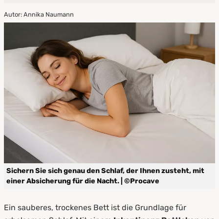
Autor: Annika Naumann
1.
Warum ein Inkontinenz Spannbettlaken von
PROCAVE?
2.
Spannbettlaken oder Stecklaken? Die
Unterschiede im Überblick
3.
Waschbare Inkontinenz Bettlaken –
Pflegeleicht & hygienisch
4.
Die richtige Größe für jedes Bett
5.
Jetzt sorglos schlafen – mit PROCAVE
Sichern Sie sich genau den Schlaf, der Ihnen zusteht, mit
einer Absicherung für die Nacht. | ©Procave
Ein sauberes, trockenes Bett ist die Grundlage für