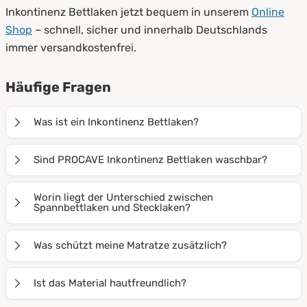
Inkontinenz Bettlaken jetzt bequem in unserem
Online
Shop
– schnell, sicher und innerhalb Deutschlands
immer versandkostenfrei.
Häufige Fragen
Was ist ein Inkontinenz Bettlaken?
Ein Inkontinenz Bettlaken ist ein wasserdichtes
Sind PROCAVE Inkontinenz Bettlaken waschbar?
Spannbettlaken oder Stecklaken, das die Matratze vor
Feuchtigkeit, Flecken und Verunreinigungen schützt –
Ja, alle PROCAVE Inkontinenz Bettlaken sind mehrfach
Worin liegt der Unterschied zwischen
besonders bei Inkontinenz oder im Pflegebereich.
waschbar, formstabil und behalten ihre wasserdichte
Spannbettlaken und Stecklaken?
Funktion auch nach vielen Wäschen.
Spannbettlaken haben einen Gummizug, sitzen straff
Was schützt meine Matratze zusätzlich?
und verrutschen nicht. Stecklaken werden unter die
Matratze gesteckt, sind flexibel einsetzbar und leicht
Zusätzlich zu Inkontinenz Bettlaken können Sie
Ist das Material hautfreundlich?
zu wechseln.
Matratzenschoner
,
Matratzenauflagen
oder