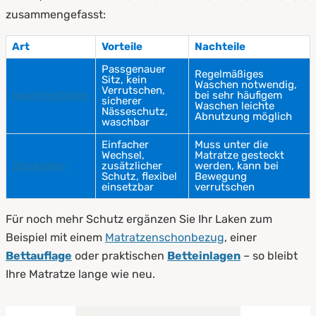
zusammengefasst:
Art
Vorteile
Nachteile
Passgenauer
Regelmäßiges
Sitz, kein
Waschen notwendig,
Verrutschen,
Spannbettlaken
bei sehr häufigem
sicherer
Waschen leichte
Nässeschutz,
Abnutzung möglich
waschbar
Einfacher
Muss unter die
Wechsel,
Matratze gesteckt
Stecklaken
zusätzlicher
werden, kann bei
Schutz, flexibel
Bewegung
einsetzbar
verrutschen
Für noch mehr Schutz ergänzen Sie Ihr Laken zum
Beispiel mit einem
Matratzenschonbezug
, einer
Bettauflage
oder praktischen
Betteinlagen
– so bleibt
Ihre Matratze lange wie neu.