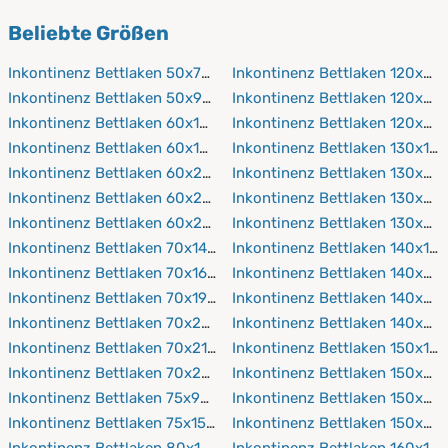
Encasing-Bezüge
verwenden.
PROCAVE verwendet geprüfte, hautfreundliche Stoffe,
Beliebte Größen
die sich angenehm anfühlen.
Inkontinenz Bettlaken 50x70 cm
Inkontinenz Bettlaken 120x20
Inkontinenz Bettlaken 50x90 cm
Inkontinenz Bettlaken 120x21
Inkontinenz Bettlaken 60x120 cm
Inkontinenz Bettlaken 120x22
Inkontinenz Bettlaken 60x190 cm
Inkontinenz Bettlaken 130x19
Inkontinenz Bettlaken 60x200 cm
Inkontinenz Bettlaken 130x20
Inkontinenz Bettlaken 60x210 cm
Inkontinenz Bettlaken 130x21
Inkontinenz Bettlaken 60x220 cm
Inkontinenz Bettlaken 130x22
Inkontinenz Bettlaken 70x140 cm
Inkontinenz Bettlaken 140x19
Inkontinenz Bettlaken 70x160 cm
Inkontinenz Bettlaken 140x20
Inkontinenz Bettlaken 70x190 cm
Inkontinenz Bettlaken 140x21
Inkontinenz Bettlaken 70x200 cm
Inkontinenz Bettlaken 140x22
Inkontinenz Bettlaken 70x210 cm
Inkontinenz Bettlaken 150x19
Inkontinenz Bettlaken 70x220 cm
Inkontinenz Bettlaken 150x20
Inkontinenz Bettlaken 75x90 cm
Inkontinenz Bettlaken 150x21
Inkontinenz Bettlaken 75x150 cm
Inkontinenz Bettlaken 150x22
Inkontinenz Bettlaken 80x160 cm
Inkontinenz Bettlaken 160x19