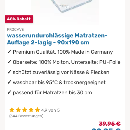
Chinesische Organuhr
Babymatratzen
48% Rabatt
Die beste Schlafposition finden
Antidekubitusmatratzen
PROCAVE
wasserundurchlässige Matratzen-
Die besten Sommerbettdecken
Pflegematratzen
Auflage 2-lagig - 90x190 cm
Premium Qualität, 100% Made in Germany
Die richtige Matratze kaufen
Matratzen nach Maß
Oberseite: 100% Molton, Unterseite: PU-Folie
schützt zuverlässig vor Nässe & Flecken
waschbar bis 95°C & trocknergeeignet
passend für Matratzen bis 30 cm
4.9 von 5
(544 Bewertungen)
39,95 €