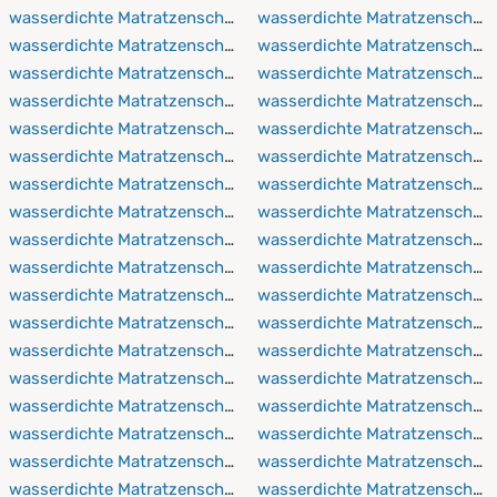
wasserdichte Matratzenschoner 50x90 cm
wasserdichte Matratzenschon
wasserdichte Matratzenschoner 50x100 cm
wasserdichte Matratzenschon
wasserdichte Matratzenschoner 60x120 cm
wasserdichte Matratzenschon
wasserdichte Matratzenschoner 60x190 cm
wasserdichte Matratzenschon
wasserdichte Matratzenschoner 60x200 cm
wasserdichte Matratzenschon
wasserdichte Matratzenschoner 60x210 cm
wasserdichte Matratzenschon
wasserdichte Matratzenschoner 60x220 cm
wasserdichte Matratzenschon
wasserdichte Matratzenschoner 70x140 cm
wasserdichte Matratzenschon
wasserdichte Matratzenschoner 70x160 cm
wasserdichte Matratzenschon
wasserdichte Matratzenschoner 70x190 cm
wasserdichte Matratzenschon
wasserdichte Matratzenschoner 70x200 cm
wasserdichte Matratzenschon
wasserdichte Matratzenschoner 70x210 cm
wasserdichte Matratzenschon
wasserdichte Matratzenschoner 70x220 cm
wasserdichte Matratzenschon
wasserdichte Matratzenschoner 75x90 cm
wasserdichte Matratzenschon
wasserdichte Matratzenschoner 75x150 cm
wasserdichte Matratzenschon
wasserdichte Matratzenschoner 80x160 cm
wasserdichte Matratzenschon
wasserdichte Matratzenschoner 80x190 cm
wasserdichte Matratzenschon
wasserdichte Matratzenschoner 80x200 cm
wasserdichte Matratzenschon