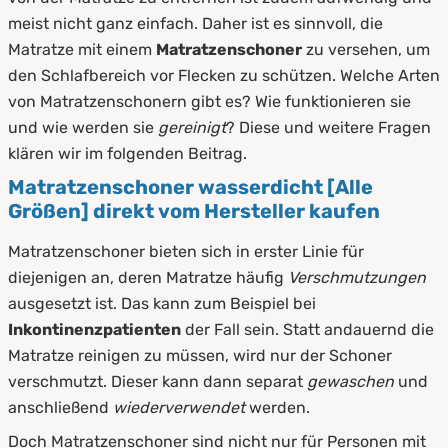
3.
Diese Matratzenschoner bieten wir an
meist nicht ganz einfach. Daher ist es sinnvoll, die
4.
So funktionieren Matratzenschoner
Matratze mit einem
Matratzenschoner
zu versehen, um
den Schlafbereich vor Flecken zu schützen. Welche Arten
5.
Funktionsweise
von Matratzenschonern gibt es? Wie funktionieren sie
und wie werden sie
gereinigt
? Diese und weitere Fragen
6.
So bringen Sie den Matratzenschoner an
klären wir im folgenden Beitrag.
7.
Vorteile unserer Matratzenschoner
Matratzenschoner wasserdicht [Alle
Größen] direkt vom Hersteller kaufen
8.
Pflege und Reinigung von
Matratzenschonern
Matratzenschoner bieten sich in erster Linie für
diejenigen an, deren Matratze häufig
Verschmutzungen
9.
Zusammenfassung
ausgesetzt ist. Das kann zum Beispiel bei
Inkontinenzpatienten
der Fall sein. Statt andauernd die
Matratze reinigen zu müssen, wird nur der Schoner
verschmutzt. Dieser kann dann separat
gewaschen
und
anschließend
wiederverwendet
werden.
Doch Matratzenschoner sind nicht nur für Personen mit