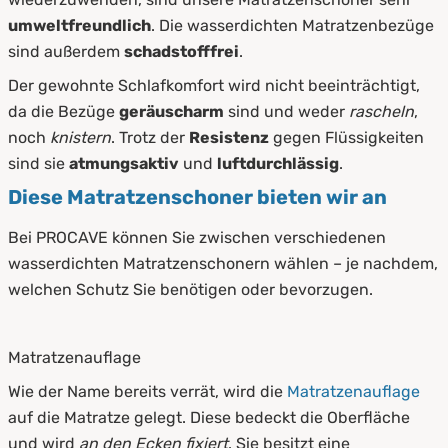
umweltfreundlich
. Die wasserdichten Matratzenbezüge
sind außerdem
schadstofffrei
.
Der gewohnte Schlafkomfort wird nicht beeinträchtigt,
da die Bezüge
geräuscharm
sind und weder
rascheln
,
noch
knistern
. Trotz der
Resistenz
gegen Flüssigkeiten
sind sie
atmungsaktiv
und
luftdurchlässig
.
Diese Matratzenschoner bieten wir an
Bei PROCAVE können Sie zwischen verschiedenen
wasserdichten Matratzenschonern wählen – je nachdem,
welchen Schutz Sie benötigen oder bevorzugen.
Matratzenauflage
Wie der Name bereits verrät, wird die
Matratzenauflage
auf die Matratze gelegt. Diese bedeckt die Oberfläche
und wird
an den Ecken fixiert
. Sie besitzt eine