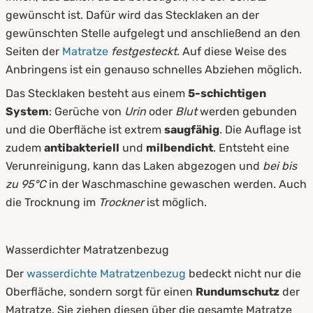
gewünscht ist. Dafür wird das Stecklaken an der
gewünschten Stelle aufgelegt und anschließend an den
Seiten der
Matratze
festgesteckt
. Auf diese Weise des
Anbringens ist ein genauso schnelles Abziehen möglich.
Das Stecklaken besteht aus einem
5-schichtigen
System
: Gerüche von
Urin
oder
Blut
werden gebunden
und die Oberfläche ist extrem
saugfähig
. Die Auflage ist
zudem
antibakteriell
und
milbendicht
. Entsteht eine
Verunreinigung, kann das Laken abgezogen und
bei bis
zu 95°C
in der Waschmaschine gewaschen werden. Auch
die Trocknung im
Trockner
ist möglich.
Wasserdichter Matratzenbezug
Der
wasserdichte Matratzenbezug
bedeckt nicht nur die
Oberfläche, sondern sorgt für einen
Rundumschutz
der
Matratze. Sie ziehen diesen über die gesamte Matratze