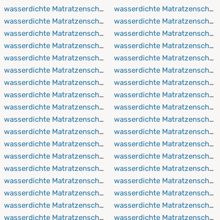
wasserdichte Matratzenschoner 80x210 cm
wasserdichte Matratzenschon
wasserdichte Matratzenschoner 80x220 cm
wasserdichte Matratzenschon
wasserdichte Matratzenschoner 90x150 cm
wasserdichte Matratzenschon
wasserdichte Matratzenschoner 90x190 cm
wasserdichte Matratzenschon
wasserdichte Matratzenschoner 90x200 cm
wasserdichte Matratzenschon
wasserdichte Matratzenschoner 90x210 cm
wasserdichte Matratzenschon
wasserdichte Matratzenschoner 90x220 cm
wasserdichte Matratzenschon
wasserdichte Matratzenschoner 100x150 cm
wasserdichte Matratzenschon
wasserdichte Matratzenschoner 100x190 cm
wasserdichte Matratzenscho
wasserdichte Matratzenschoner 100x200 cm
wasserdichte Matratzenschon
wasserdichte Matratzenschoner 100x210 cm
wasserdichte Matratzenschon
wasserdichte Matratzenschoner 100x220 cm
wasserdichte Matratzenschon
wasserdichte Matratzenschoner 110x190 cm
wasserdichte Matratzenschon
wasserdichte Matratzenschoner 110x200 cm
wasserdichte Matratzenschon
wasserdichte Matratzenschoner 110x210 cm
wasserdichte Matratzenschon
wasserdichte Matratzenschoner 110x220 cm
wasserdichte Matratzenschon
wasserdichte Matratzenschoner 120x190 cm
wasserdichte Matratzenschon
wasserdichte Matratzenschoner 120x200 cm
wasserdichte Matratzenschon