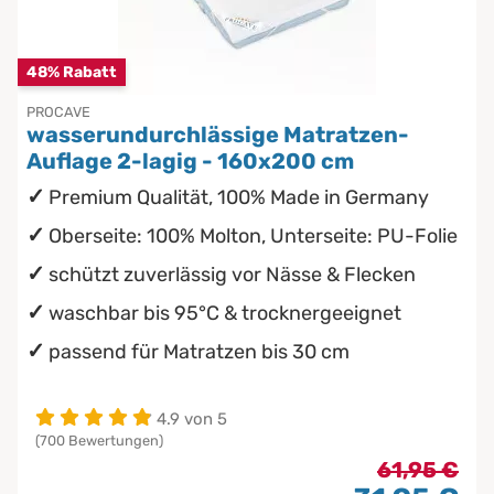
Chinesische Organuhr
Babymatratzen
48% Rabatt
Die beste Schlafposition finden
Antidekubitusmatratzen
PROCAVE
wasserundurchlässige Matratzen-
Die besten Sommerbettdecken
Pflegematratzen
Auflage 2-lagig - 160x200 cm
Premium Qualität, 100% Made in Germany
Die richtige Matratze kaufen
Matratzen nach Maß
Oberseite: 100% Molton, Unterseite: PU-Folie
schützt zuverlässig vor Nässe & Flecken
waschbar bis 95°C & trocknergeeignet
passend für Matratzen bis 30 cm
4.9 von 5
(700 Bewertungen)
61,95 €