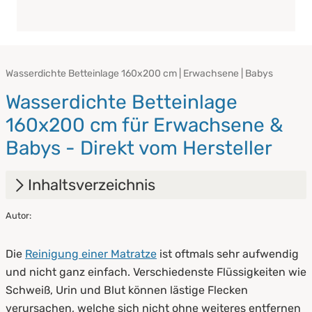
Wasserdichte Betteinlage 160x200 cm | Erwachsene | Babys
Wasserdichte Betteinlage
160x200 cm für Erwachsene &
Babys - Direkt vom Hersteller
Inhaltsverzeichnis
Autor:
1.
Wasserdichte Betteinlage [Alle Größen] für
Erwachsene & Babys - Direkt vom Hersteller
Die
Reinigung einer Matratze
ist oftmals sehr aufwendig
1.1
Das ist eine wasserdichte Betteinlage
und nicht ganz einfach. Verschiedenste Flüssigkeiten wie
Schweiß, Urin und Blut können lästige Flecken
1.2
Arten von wasserdichten Betteinlage
verursachen, welche sich nicht ohne weiteres entfernen