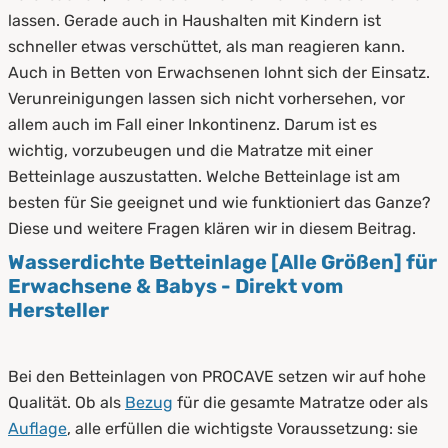
2.
So funktionieren wasserdichte Betteinlagen
lassen. Gerade auch in Haushalten mit Kindern ist
schneller etwas verschüttet, als man reagieren kann.
2.1
Funktionsweise
Auch in Betten von Erwachsenen lohnt sich der Einsatz.
Verunreinigungen lassen sich nicht vorhersehen, vor
2.2
Anbringung der Betteinlagen
allem auch im Fall einer Inkontinenz. Darum ist es
3.
Deswegen brauchen Sie eine wasserdichte
wichtig, vorzubeugen und die Matratze mit einer
Betteinlage
Betteinlage auszustatten. Welche Betteinlage ist am
besten für Sie geeignet und wie funktioniert das Ganze?
4.
Vorteile einer wasserdichten Betteinlage
Diese und weitere Fragen klären wir in diesem Beitrag.
5.
Unterschied zwischen Toppern und
Wasserdichte Betteinlage [Alle Größen] für
Betteinlagen
Erwachsene & Babys - Direkt vom
Hersteller
6.
So wendet man wasserdichte Betteinlagen
an
Bei den Betteinlagen von PROCAVE setzen wir auf hohe
7.
Pflege und Reinigung wasserdichter
Qualität. Ob als
Bezug
für die gesamte Matratze oder als
Betteinlagen
Auflage
, alle erfüllen die wichtigste Voraussetzung: sie