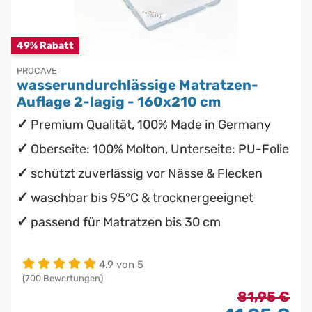
Chinesische Organuhr
Babymatratzen
49% Rabatt
Die beste Schlafposition finden
PROCAVE
Antidekubitusmatratzen
wasserundurchlässige Matratzen-
Die besten Sommerbettdecken
Auflage 2-lagig - 160x210 cm
Pflegematratzen
Premium Qualität, 100% Made in Germany
Die richtige Matratze kaufen
Matratzen nach Maß
Oberseite: 100% Molton, Unterseite: PU-Folie
schützt zuverlässig vor Nässe & Flecken
waschbar bis 95°C & trocknergeeignet
passend für Matratzen bis 30 cm
4.9 von 5
(700 Bewertungen)
81,95 €