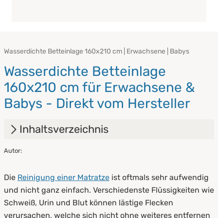
Wasserdichte Betteinlage 160x210 cm | Erwachsene | Babys
Wasserdichte Betteinlage
160x210 cm für Erwachsene &
Babys - Direkt vom Hersteller
Inhaltsverzeichnis
Autor:
1.
Wasserdichte Betteinlage [Alle Größen] für
Erwachsene & Babys - Direkt vom Hersteller
Die
Reinigung einer Matratze
ist oftmals sehr aufwendig
1.1
Das ist eine wasserdichte Betteinlage
und nicht ganz einfach. Verschiedenste Flüssigkeiten wie
Schweiß, Urin und Blut können lästige Flecken
1.2
Arten von wasserdichten Betteinlage
verursachen, welche sich nicht ohne weiteres entfernen