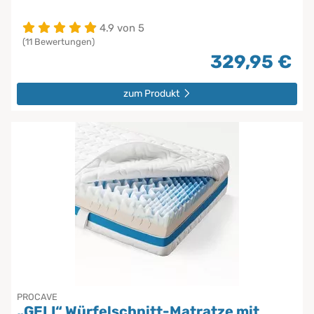
4.9 von 5
(11 Bewertungen)
329,95 €
zum Produkt
PROCAVE
„GELI“ Würfelschnitt-Matratze mit