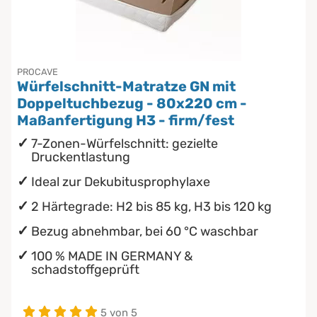
Chinesische Organuhr
wasserdichte Matratzenschoner
Die beste Schlafposition finden
PROCAVE
Würfelschnitt-Matratze GN mit
Die besten Sommerbettdecken
Doppeltuchbezug - 80x220 cm -
Maßanfertigung H3 - firm/fest
Die richtige Matratze kaufen
7-Zonen-Würfelschnitt: gezielte
Druckentlastung
Ideal zur Dekubitusprophylaxe
2 Härtegrade: H2 bis 85 kg, H3 bis 120 kg
Bezug abnehmbar, bei 60 °C waschbar
100 % MADE IN GERMANY &
schadstoffgeprüft
5 von 5