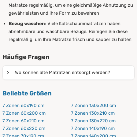
Matratze regelmäßig, um eine gleichmäßige Abnutzung zu
gewährleisten und ihre Form zu bewahren
Bezug waschen
: Viele Kaltschaummatratzen haben
abnehmbare und waschbare Bezüge. Reinigen Sie diese
regelmäßig, um Ihre Matratze frisch und sauber zu halten
Häufige Fragen
Wo können alte Matratzen entsorgt werden?
Alte Matratzen können in der Regel beim lokalen
Beliebte Größen
Entsorger (Stadtwirtschaft) kostenfrei abgegeben
werden. Wir von Procave nehmen keine alten
7 Zonen 60x190 cm
7 Zonen 130x200 cm
Matratzen zur Entsorgung entgegen.
7 Zonen 60x200 cm
7 Zonen 130x210 cm
7 Zonen 60x210 cm
7 Zonen 130x220 cm
7 Zonen 60x220 cm
7 Zonen 140x190 cm
7 Zonen 70x190 cm
7 Zonen 140x200 cm