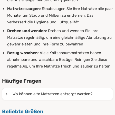
bleibt sie länger sauber und hygienisch
Matratze saugen
: Staubsaugen Sie Ihre Matratze alle paar
Monate, um Staub und Milben zu entfernen. Das
verbessert die Hygiene und Luftqualität
Drehen und wenden
: Drehen und wenden Sie Ihre
Matratze regelmäßig, um eine gleichmäßige Abnutzung zu
gewährleisten und ihre Form zu bewahren
Bezug waschen
: Viele Kaltschaummatratzen haben
abnehmbare und waschbare Bezüge. Reinigen Sie diese
regelmäßig, um Ihre Matratze frisch und sauber zu halten
Häufige Fragen
Wo können alte Matratzen entsorgt werden?
Alte Matratzen können in der Regel beim lokalen
Beliebte Größen
Entsorger (Stadtwirtschaft) kostenfrei abgegeben