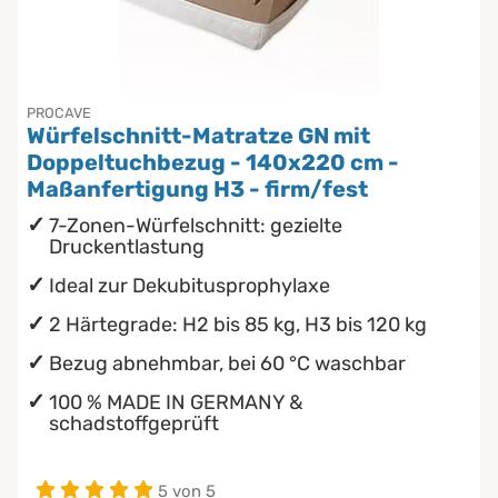
Chinesische Organuhr
wasserdichte Matratzenschoner
Die beste Schlafposition finden
PROCAVE
Würfelschnitt-Matratze GN mit
Die besten Sommerbettdecken
Doppeltuchbezug - 140x220 cm -
Maßanfertigung H3 - firm/fest
Die richtige Matratze kaufen
7-Zonen-Würfelschnitt: gezielte
Druckentlastung
Ideal zur Dekubitusprophylaxe
2 Härtegrade: H2 bis 85 kg, H3 bis 120 kg
Bezug abnehmbar, bei 60 °C waschbar
100 % MADE IN GERMANY &
schadstoffgeprüft
5 von 5