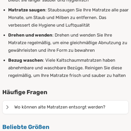
bleibt sie länger sauber und hygienisch
Matratze saugen
: Staubsaugen Sie Ihre Matratze alle paar
Monate, um Staub und Milben zu entfernen. Das
verbessert die Hygiene und Luftqualität
Drehen und wenden
: Drehen und wenden Sie Ihre
Matratze regelmäßig, um eine gleichmäßige Abnutzung zu
gewährleisten und ihre Form zu bewahren
Bezug waschen
: Viele Kaltschaummatratzen haben
abnehmbare und waschbare Bezüge. Reinigen Sie diese
regelmäßig, um Ihre Matratze frisch und sauber zu halten
Häufige Fragen
Wo können alte Matratzen entsorgt werden?
Alte Matratzen können in der Regel beim lokalen
Beliebte Größen
Entsorger (Stadtwirtschaft) kostenfrei abgegeben