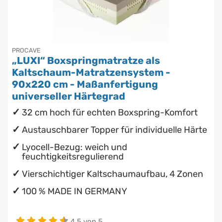
Chinesische Organuhr
wasserdichte Matratzenschoner
Die beste Schlafposition finden
PROCAVE
„LUXI“ Boxspringmatratze als
Die besten Sommerbettdecken
Kaltschaum-Matratzensystem -
90x220 cm - Maßanfertigung
Die richtige Matratze kaufen
universeller Härtegrad
32 cm hoch für echten Boxspring-Komfort
Austauschbarer Topper für individuelle Härte
Lyocell-Bezug: weich und
feuchtigkeitsregulierend
Vierschichtiger Kaltschaumaufbau, 4 Zonen
100 % MADE IN GERMANY
4.5 von 5