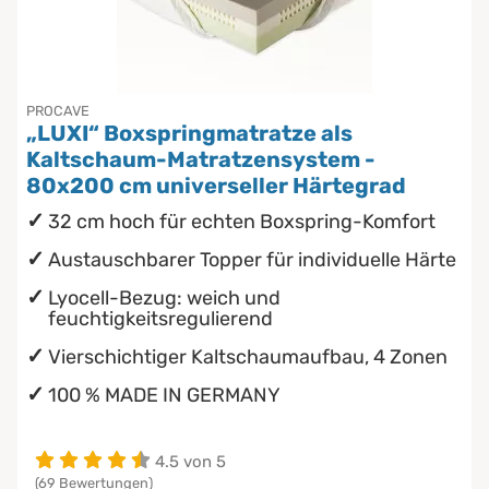
Chinesische Organuhr
wasserdichte Matratzenschoner
Die beste Schlafposition finden
PROCAVE
„LUXI“ Boxspringmatratze als
Die besten Sommerbettdecken
Kaltschaum-Matratzensystem -
80x200 cm universeller Härtegrad
Die richtige Matratze kaufen
32 cm hoch für echten Boxspring-Komfort
Austauschbarer Topper für individuelle Härte
Lyocell-Bezug: weich und
feuchtigkeitsregulierend
Vierschichtiger Kaltschaumaufbau, 4 Zonen
100 % MADE IN GERMANY
4.5 von 5
(69 Bewertungen)