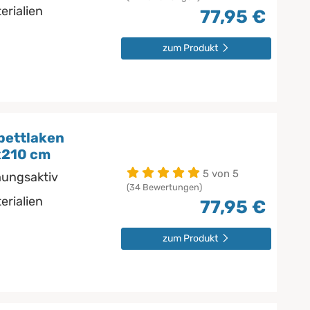
erialien
77,95 €
zum Produkt
bettlaken
x210 cm
5 von 5
mungsaktiv
(34 Bewertungen)
erialien
77,95 €
zum Produkt