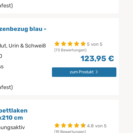
fest)
zenbezug blau -
5 von 5
lut, Urin & Schweiß
(73 Bewertungen)
0
123,95 €
ss
zum Produkt
fest)
bettlaken
x210 cm
4.8 von 5
mungsaktiv
(19 Bewertungen)