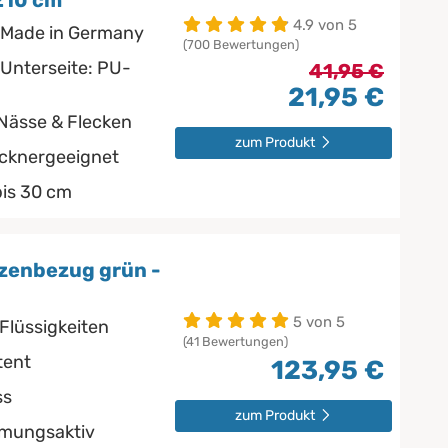
210 cm
4.9 von 5
 Made in Germany
(700 Bewertungen)
 Unterseite: PU-
41,95 €
21,95 €
 Nässe & Flecken
zum Produkt
ocknergeeignet
bis 30 cm
zenbezug grün -
5 von 5
Flüssigkeiten
(41 Bewertungen)
tent
123,95 €
ss
zum Produkt
tmungsaktiv