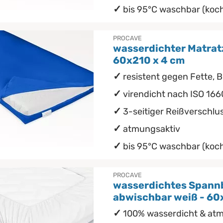
bis 95°C waschbar (koch
PROCAVE
wasserdichter Matrat
60x210 x 4 cm
resistent gegen Fette, B
virendicht nach ISO 166
3-seitiger Reißverschlu
atmungsaktiv
bis 95°C waschbar (koch
PROCAVE
wasserdichtes Spann
abwischbar weiß - 60
100% wasserdicht & at