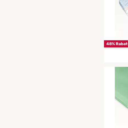
Chinesische Organuhr
wasserdichte Matratzenschoner
Babymatratzen
Die beste Schlafposition finden
Antidekubitusmatratzen
Die besten Sommerbettdecken
48% Rabat
Pflegematratzen
Die richtige Matratze kaufen
Matratzen nach Maß