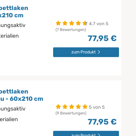
bettlaken
x210 cm
4.7 von 5
mungsaktiv
(7 Bewertungen)
erialien
77,95 €
zum Produkt
bettlaken
u - 60x210 cm
5 von 5
mungsaktiv
(9 Bewertungen)
erialien
77,95 €
zum Produkt