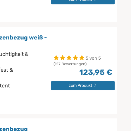
zenbezug weiß -
uchtigkeit &
5 von 5
(127 Bewertungen)
est &
123,95 €
stent
zum Produkt
tzenbezug