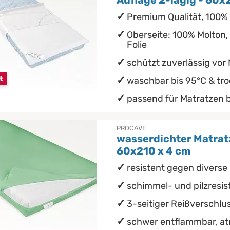
Auflage 2-lagig - 60x
Premium Qualität, 100%
Oberseite: 100% Molton,
Folie
schützt zuverlässig vor
t
waschbar bis 95°C & tr
passend für Matratzen 
PROCAVE
wasserdichter Matrat
60x210 x 4 cm
resistent gegen diverse 
schimmel- und pilzresis
3-seitiger Reißverschlu
schwer entflammbar, a