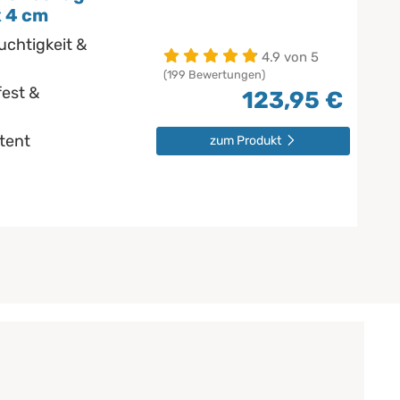
x 4 cm
uchtigkeit &
4.9 von 5
(199 Bewertungen)
est &
123,95 €
stent
zum Produkt