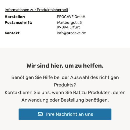
Informationen zur Produktsicherheit
Größen:
60x210 cm
Hersteller:
PROCAVE GmbH
Höhe:
4 cm
Postanschrift:
Wartburgstr. 5
99094 Erfurt
Kontakt:
Ausführung:
info@procave.de
unversteppt
Bügeln:
nein
Chemische Reinigung:
ja
Wir sind hier, um zu helfen.
Farbe:
Weiß
Benötigen Sie Hilfe bei der Auswahl des richtigen
Füllgewicht:
200 g/m²
Produkts?
Allergiker*innen
Kontaktieren Sie uns, wenn Sie Rat zu Produkten, deren
Altenheime
Anwendung oder Bestellung benötigen.
Krankenhäuser
Erwachsene
Ihre Nachricht an uns
Geeignet für:
Kinder
Pflegeheime
Physiotherapie