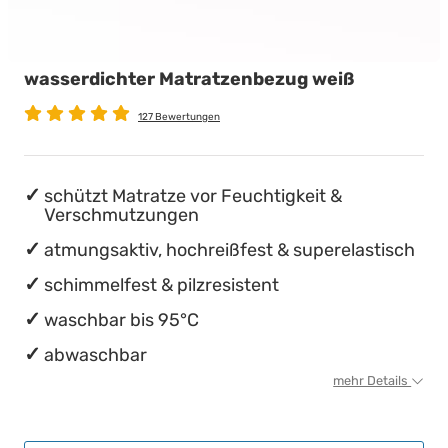
wasserdichte Matratzenschoner
Babymatratzen
Stillkissen
Chinesische Organuhr
wasserdichter Matratzenbezug weiß
Antidekubitusmatratzen
Die beste Schlafposition finden
127 Bewertungen
Pflegematratzen
Die besten Sommerbettdecken
Matratzen nach Maß
Die richtige Matratze kaufen
schützt Matratze vor Feuchtigkeit &
Verschmutzungen
atmungsaktiv, hochreißfest & superelastisch
schimmelfest & pilzresistent
waschbar bis 95°C
abwaschbar
mehr Details