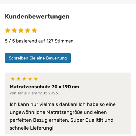
Privatbereich
private Pflege
Kundenbewertungen
Matratzen bis 30 cm
5 von 5
PROCAVE Matratzen
Kombinierbar mit:
PROCAVE Toppern
5 / 5 basierend auf 127 Stimmen
Sondermaßen auf Anfrage
allen Matratzengrößen
Schreiben Sie eine Bewertung
Material:
Doppeltuch aus 100 % Polyester
100% wasserdicht
abwischbar
Matratzenschutz 70 x 190 cm
antibakteriell
von Tanja P. am 19.02.2026
desinfizierbar
pilzresistent
Materialeigenschaften:
Ich kann nur vielmals danken! Ich habe so eine
reduziert Krankheitserreger
ungewöhnliche Matratzengröße und einen
resistent gegen Fett, Blut, Urin
perfekten Bezug erhalten. Super Qualität und
schwer entflammbar
sehr hohe Waschpermanenz
schnelle Lieferung!
virendicht