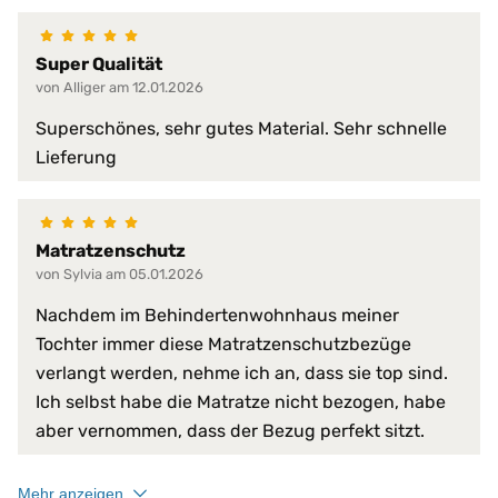
atmungsaktiv
faltenfreier Sitz
Super Qualität
feuchtigkeitsabweisend
von Alliger am 12.01.2026
flammwidrig
Superschönes, sehr gutes Material. Sehr schnelle
geräuscharm
Lieferung
Produkt-Vorteile:
hervorragende hygienische Eig
hochgradig strapazierfähig
perfekte Passform
pflegeleicht
Matratzenschutz
schimmelfest
von Sylvia am 05.01.2026
schmutzabweisend
Nachdem im Behindertenwohnhaus meiner
Serie:
PROCAVE HygieneLine
Tochter immer diese Matratzenschutzbezüge
Trockner:
nur Niedrigtemperatur
verlangt werden, nehme ich an, dass sie top sind.
Ich selbst habe die Matratze nicht bezogen, habe
Verschlussart:
3-Seiten-Reißverschluss
aber vernommen, dass der Bezug perfekt sitzt.
bis 95 °C
Waschmaschine:
keine Bleiche (Color- oder Fein
Mehr anzeigen