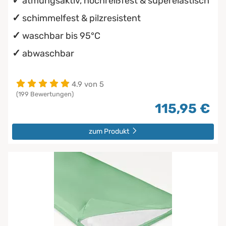
atmungsaktiv, hochreißfest & superelastisch
schimmelfest & pilzresistent
waschbar bis 95°C
abwaschbar
4.9 von 5
(199 Bewertungen)
115,95 €
zum Produkt