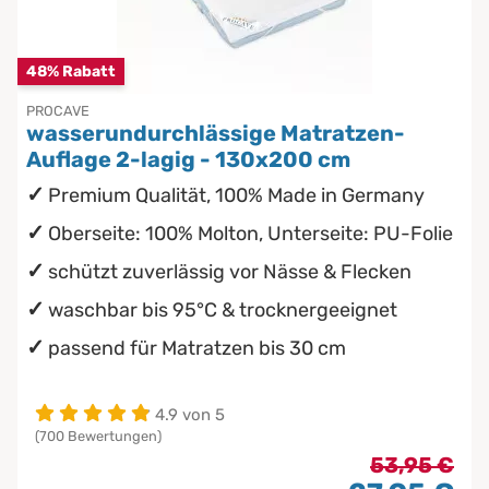
Chinesische Organuhr
wasserdichte Matratzenschoner
Babymatratzen
48% Rabatt
Die beste Schlafposition finden
PROCAVE
Antidekubitusmatratzen
wasserundurchlässige Matratzen-
Die besten Sommerbettdecken
Auflage 2-lagig - 130x200 cm
Pflegematratzen
Premium Qualität, 100% Made in Germany
Die richtige Matratze kaufen
Matratzen nach Maß
Oberseite: 100% Molton, Unterseite: PU-Folie
schützt zuverlässig vor Nässe & Flecken
waschbar bis 95°C & trocknergeeignet
passend für Matratzen bis 30 cm
4.9 von 5
(700 Bewertungen)
53,95 €