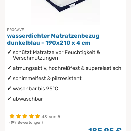
Unterbetten
Chinesische Organuhr
wasserdichte Matratzenschoner
Die beste Schlafposition finden
PROCAVE
wasserdichter Matratzenbezug
Die besten Sommerbettdecken
dunkelblau - 190x210 x 4 cm
schützt Matratze vor Feuchtigkeit &
Die richtige Matratze kaufen
Verschmutzungen
atmungsaktiv, hochreißfest & superelastisch
schimmelfest & pilzresistent
waschbar bis 95°C
abwaschbar
4.9 von 5
(199 Bewertungen)
185,95 €