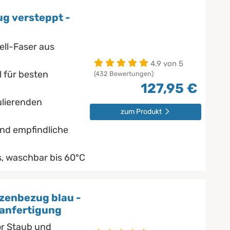
g versteppt -
ell-Faser aus
4.9 von 5
 für besten
(432 Bewertungen)
127,95 €
ulierenden
zum Produkt
und empfindliche
, waschbar bis 60°C
zenbezug blau -
anfertigung
or Staub und