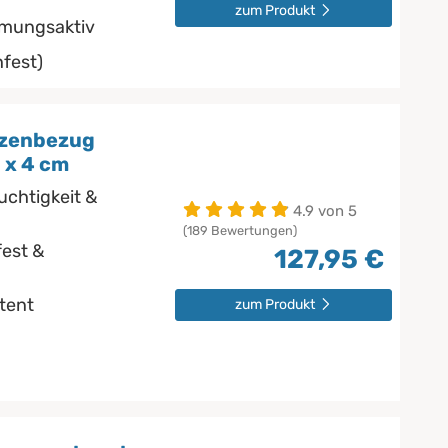
zum Produkt
tmungsaktiv
fest)
tzenbezug
 x 4 cm
uchtigkeit &
4.9 von 5
(189 Bewertungen)
est &
127,95 €
stent
zum Produkt