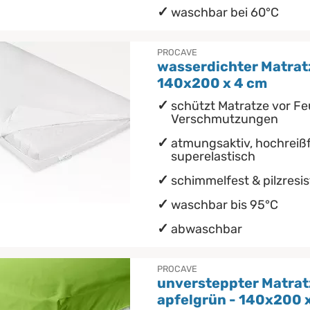
waschbar bei 60°C
PROCAVE
wasserdichter Matrat
140x200 x 4 cm
schützt Matratze vor Fe
Verschmutzungen
atmungsaktiv, hochreißf
superelastisch
schimmelfest & pilzresi
waschbar bis 95°C
abwaschbar
PROCAVE
unversteppter Matra
apfelgrün - 140x200 x