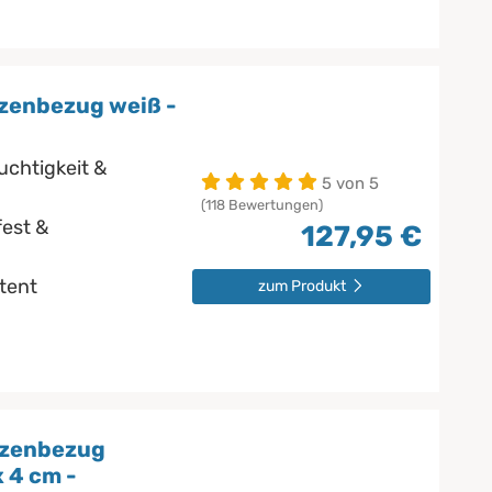
zenbezug weiß -
uchtigkeit &
5 von 5
(118 Bewertungen)
est &
127,95 €
stent
zum Produkt
tzenbezug
 4 cm -