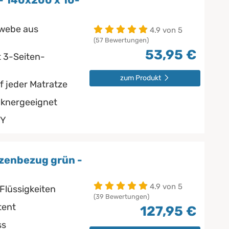
- 140x200 x 10-
ewebe aus
4.9 von 5
(57 Bewertungen)
53,95 €
t 3-Seiten-
zum Produkt
f jeder Matratze
cknergeeignet
NY
zenbezug grün -
4.9 von 5
Flüssigkeiten
(39 Bewertungen)
tent
127,95 €
ss