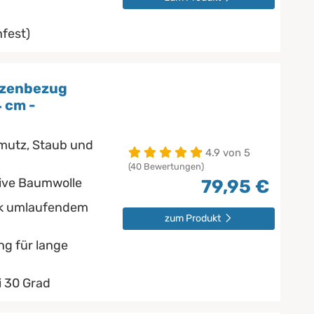
fest)
tzenbezug
4 cm -
utz, Staub und
4.9 von 5
(40 Bewertungen)
ive Baumwolle
79,95 €
nk umlaufendem
zum Produkt
ng für lange
 30 Grad