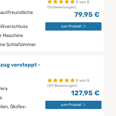
5 von 5
(50 Bewertungen)
autfreundliche
79,95 €
eißverschluss
zum Produkt
er Maschine
rne Schlafzimmer
zug versteppt -
5 von 5
(129 Bewertungen)
Vera
127,95 €
s
zum Produkt
lien, ÖkoTex-