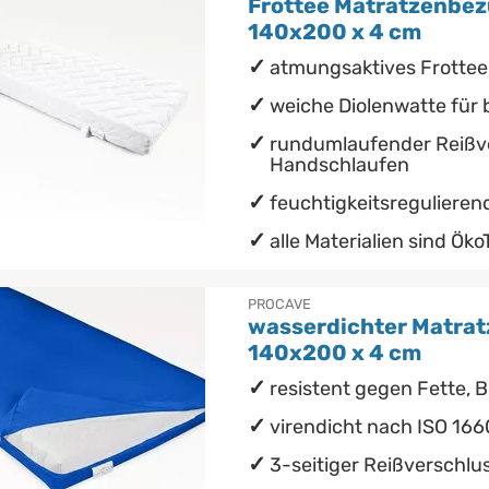
Frottee Matratzenbez
140x200 x 4 cm
atmungsaktives Frotte
weiche Diolenwatte für
rundumlaufender Reißve
Handschlaufen
feuchtigkeitsregulieren
alle Materialien sind ÖkoT
PROCAVE
wasserdichter Matrat
140x200 x 4 cm
resistent gegen Fette, B
virendicht nach ISO 166
3-seitiger Reißverschlu