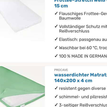
Frottee-Stretch weiß 
15 cm
Flauschiges Frottee-G
Baumwolle
Vollständiger Schutz mi
Reißverschluss
Elastisch: passgenau au
Waschbar bei 60 °C, tro
100 % MADE IN GERMA
PROCAVE
wasserdichter Matrat
140x200 x 4 cm
resistent gegen diverse 
schimmel- und pilzresis
3-seitiger Reißverschlu