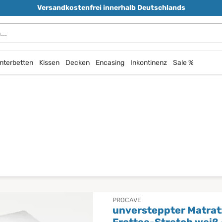
Versandkostenfrei innerhalb Deutschlands
nterbetten
Kissen
Decken
Encasing
Inkontinenz
Sale %
PROCAVE
unversteppter Matra