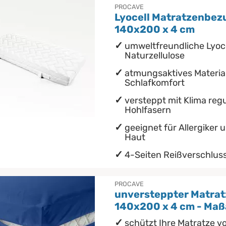
PROCAVE
Lyocell Matratzenbezu
140x200 x 4 cm
umweltfreundliche Lyoc
Naturzellulose
atmungsaktives Material
Schlafkomfort
versteppt mit Klima reg
Hohlfasern
geeignet für Allergiker 
Haut
4-Seiten Reißverschluss
PROCAVE
unversteppter Matrat
140x200 x 4 cm - Maß
schützt Ihre Matratze v