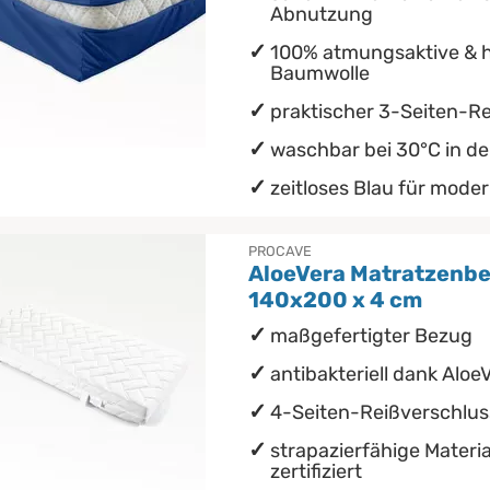
Abnutzung
100% atmungsaktive & h
Baumwolle
praktischer 3-Seiten-R
waschbar bei 30°C in d
zeitloses Blau für mode
PROCAVE
AloeVera Matratzenbe
140x200 x 4 cm
maßgefertigter Bezug
antibakteriell dank Aloe
4-Seiten-Reißverschlus
strapazierfähige Materia
zertifiziert