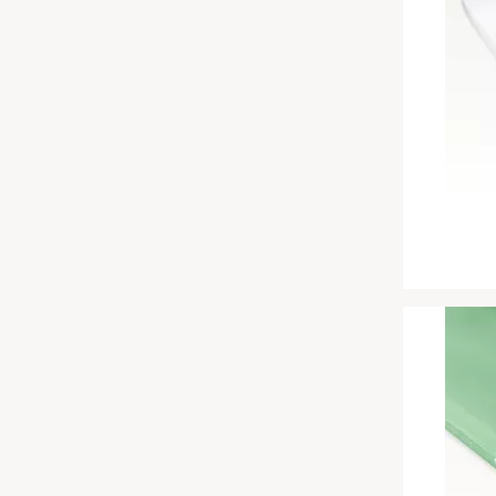
Hoteldecken
Chinesische Organuhr
Babymatratzen
Die beste Schlafposition finden
Antidekubitusmatratzen
Die besten Sommerbettdecken
Pflegematratzen
Die richtige Matratze kaufen
Matratzen nach Maß