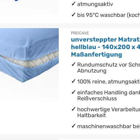
atmungsaktiv
bis 95°C waschbar (koch
PROCAVE
unversteppter Matra
hellblau - 140x200 x 
Maßanfertigung
Rundumschutz vor Schm
Abnutzung
100% reine, atmungsakt
einfaches Handling da
Reißverschluss
hochwertige Verarbeitu
Haltbarkeit
maschinenwaschbar bei