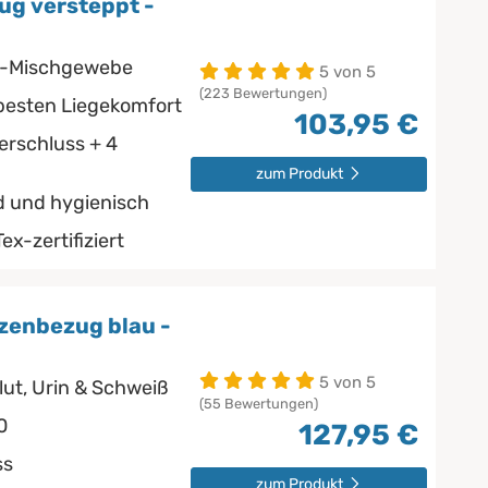
ug versteppt -
e-Mischgewebe
5 von 5
(223 Bewertungen)
 besten Liegekomfort
103,95 €
rschluss + 4
zum Produkt
d und hygienisch
ex-zertifiziert
zenbezug blau -
5 von 5
lut, Urin & Schweiß
(55 Bewertungen)
0
127,95 €
ss
zum Produkt