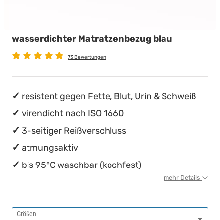
wasserdichte Matratzenschoner
Babymatratzen
Stillkissen
Chinesische Organuhr
wasserdichter Matratzenbezug blau
Antidekubitusmatratzen
Die beste Schlafposition finden
73 Bewertungen
Pflegematratzen
Die besten Sommerbettdecken
Matratzen nach Maß
Die richtige Matratze kaufen
resistent gegen Fette, Blut, Urin & Schweiß
virendicht nach ISO 1660
3-seitiger Reißverschluss
atmungsaktiv
bis 95°C waschbar (kochfest)
mehr Details
Größen