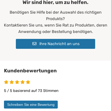
Wir sind hier, um zu helfen.
Farbe:
Blau
Benötigen Sie Hilfe bei der Auswahl des richtigen
Füllgewicht:
200 g/m²
Produkts?
Allergiker*innen
Kontaktieren Sie uns, wenn Sie Rat zu Produkten, deren
Altenheime
Anwendung oder Bestellung benötigen.
Krankenhäuser
Erwachsene
Ihre Nachricht an uns
Geeignet für:
Kinder
Pflegeheime
Physiotherapie
Privatbereich
private Pflege
Kundenbewertungen
Matratzen bis 30 cm
PROCAVE Matratzen
Kombinierbar mit:
PROCAVE Toppern
5 / 5 basierend auf 73 Stimmen
Sondermaßen auf Anfrage
allen Matratzengrößen
Schreiben Sie eine Bewertung
Material:
Doppeltuch aus 100 % Polyester