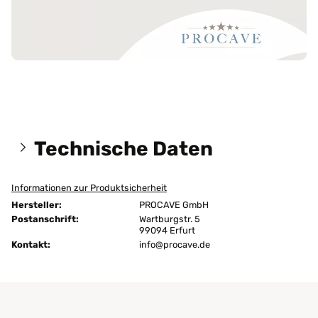
Technische Daten
Informationen zur Produktsicherheit
Größen:
140x200 cm
Hersteller:
PROCAVE GmbH
Höhe:
4 cm
Postanschrift:
Wartburgstr. 5
99094 Erfurt
Kontakt:
Ausführung:
info@procave.de
unversteppt
Bügeln:
nein
Chemische Reinigung:
ja