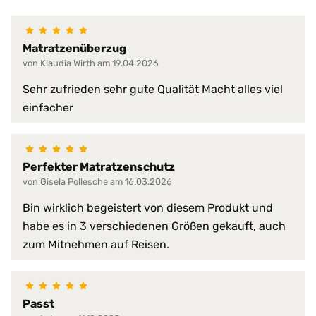
100% wasserdicht
abwischbar
Matratzenüberzug
antibakteriell
von Klaudia Wirth am 19.04.2026
desinfizierbar
pilzresistent
Materialeigenschaften:
Sehr zufrieden sehr gute Qualität Macht alles viel
reduziert Krankheitserreger
einfacher
resistent gegen Fett, Blut, Urin
schwer entflammbar
sehr hohe Waschpermanenz
virendicht
Perfekter Matratzenschutz
von Gisela Pollesche am 16.03.2026
atmungsaktiv
faltenfreier Sitz
Bin wirklich begeistert von diesem Produkt und
feuchtigkeitsabweisend
habe es in 3 verschiedenen Größen gekauft, auch
flammwidrig
zum Mitnehmen auf Reisen.
geräuscharm
Produkt-Vorteile:
hervorragende hygienische Eig
hochgradig strapazierfähig
perfekte Passform
Passt
pflegeleicht