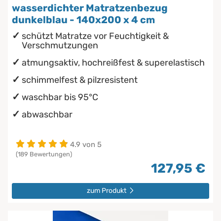
wasserdichter Matratzenbezug
dunkelblau - 140x200 x 4 cm
schützt Matratze vor Feuchtigkeit &
Verschmutzungen
atmungsaktiv, hochreißfest & superelastisch
schimmelfest & pilzresistent
waschbar bis 95°C
abwaschbar
4.9 von 5
(189 Bewertungen)
127,95 €
zum Produkt