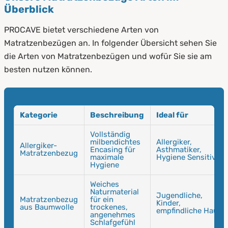
Überblick
PROCAVE bietet verschiedene Arten von
Matratzenbezügen an. In folgender Übersicht sehen Sie
die Arten von Matratzenbezügen und wofür Sie sie am
besten nutzen können.
Kategorie
Beschreibung
Ideal für
Vollständig
milbendichtes
Allergiker,
Allergiker-
Encasing für
Asthmatiker,
Matratzenbezug
maximale
Hygiene Sensitive
Hygiene
Weiches
Naturmaterial
Jugendliche,
Matratzenbezug
für ein
Kinder,
aus Baumwolle
trockenes,
empfindliche Haut
angenehmes
Schlafgefühl