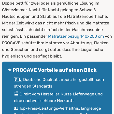
4.
Pflegehinweise für Ihren Matratzenbezug
Doppelbett für zwei oder als gemütliche Lösung im
Gästezimmer. Nacht für Nacht gelangen Schweiß,
5.
Jetzt den passenden Matratzenbezug
Hautschuppen und Staub auf die Matratzenoberfläche.
auswählen
Mit der Zeit wirkt das nicht mehr frisch und die Matratze
selbst lässt sich nicht einfach in der Waschmaschine
reinigen. Ein passender
Matratzenbezug 140x200 cm
von
PROCAVE schützt Ihre Matratze vor Abnutzung, Flecken
und Gerüchen und sorgt dafür, dass Ihre Liegefläche
hygienisch und gepflegt bleibt.
⭐ PROCAVE Vorteile auf einen Blick
🇩🇪 Deutsche Qualitätsarbeit: hergestellt nach
strengen Standards
🏭 Direkt vom Hersteller: kurze Lieferwege und
eine nachvollziehbare Herkunft
💶 Top-Preis-Leistungs-Verhältnis: langlebige