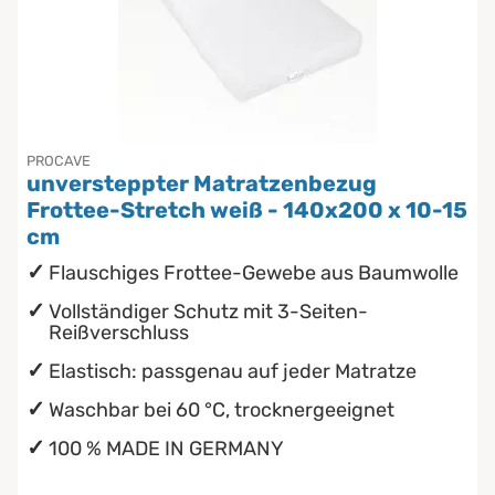
Hoteldecken
Chinesische Organuhr
Babymatratzen
Die beste Schlafposition finden
Antidekubitusmatratzen
Die besten Sommerbettdecken
Pflegematratzen
PROCAVE
unversteppter Matratzenbezug
Die richtige Matratze kaufen
Frottee-Stretch weiß - 140x200 x 10-15
Matratzen nach Maß
cm
Flauschiges Frottee-Gewebe aus Baumwolle
Vollständiger Schutz mit 3-Seiten-
Reißverschluss
Elastisch: passgenau auf jeder Matratze
Waschbar bei 60 °C, trocknergeeignet
100 % MADE IN GERMANY