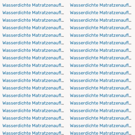
Wasserdichte Matratzenauflagen 90x190 cm
Wasserdichte Matratzenauflag
Wasserdichte Matratzenauflagen 90x200 cm
Wasserdichte Matratzenaufla
Wasserdichte Matratzenauflagen 90x210 cm
Wasserdichte Matratzenauflag
Wasserdichte Matratzenauflagen 90x220 cm
Wasserdichte Matratzenaufla
Wasserdichte Matratzenauflagen 100x150 cm
Wasserdichte Matratzenaufla
Wasserdichte Matratzenauflagen 100x190 cm
Wasserdichte Matratzenaufla
Wasserdichte Matratzenauflagen 100x200 cm
Wasserdichte Matratzenaufla
Wasserdichte Matratzenauflagen 100x210 cm
Wasserdichte Matratzenaufla
Wasserdichte Matratzenauflagen 100x220 cm
Wasserdichte Matratzenauflag
Wasserdichte Matratzenauflagen 110x190 cm
Wasserdichte Matratzenaufla
Wasserdichte Matratzenauflagen 110x200 cm
Wasserdichte Matratzenauflag
Wasserdichte Matratzenauflagen 110x210 cm
Wasserdichte Matratzenaufla
Wasserdichte Matratzenauflagen 110x220 cm
Wasserdichte Matratzenaufla
Wasserdichte Matratzenauflagen 120x190 cm
Wasserdichte Matratzenaufla
Wasserdichte Matratzenauflagen 120x200 cm
Wasserdichte Matratzenaufla
Wasserdichte Matratzenauflagen 120x210 cm
Wasserdichte Matratzenaufla
Wasserdichte Matratzenauflagen 120x220 cm
Wasserdichte Matratzenaufla
Wasserdichte Matratzenauflagen 130x190 cm
Wasserdichte Matratzenaufla