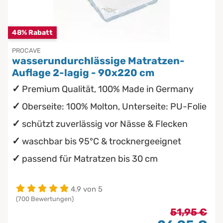
Chinesische Organuhr
Babymatratzen
48% Rabatt
Die beste Schlafposition finden
Antidekubitusmatratzen
PROCAVE
wasserundurchlässige Matratzen-
Die besten Sommerbettdecken
Pflegematratzen
Auflage 2-lagig - 90x220 cm
Premium Qualität, 100% Made in Germany
Die richtige Matratze kaufen
Matratzen nach Maß
Oberseite: 100% Molton, Unterseite: PU-Folie
schützt zuverlässig vor Nässe & Flecken
waschbar bis 95°C & trocknergeeignet
passend für Matratzen bis 30 cm
4.9 von 5
(700 Bewertungen)
51,95 €