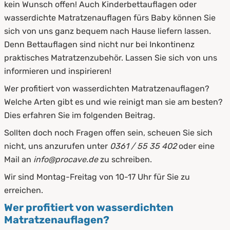
5.3
Auflagen
kein Wunsch offen! Auch Kinderbettauflagen oder
wasserdichte Matratzenauflagen fürs Baby können Sie
6.
Unterschied zwischen Topper &
sich von uns ganz bequem nach Hause liefern lassen.
wasserdichten Matratzenauflagen
Denn Bettauflagen sind nicht nur bei Inkontinenz
7.
Wasserdichte Matratzenauflagen als Schutz
praktisches Matratzenzubehör. Lassen Sie sich von uns
vor Flüssigkeiten
informieren und inspirieren!
Wer profitiert von wasserdichten Matratzenauflagen?
8.
Pflege und Reinigung von wasserdichten
Welche Arten gibt es und wie reinigt man sie am besten?
Matratzenauflagen
Dies erfahren Sie im folgenden Beitrag.
8.1
Auslüften
Sollten doch noch Fragen offen sein, scheuen Sie sich
nicht, uns anzurufen unter
0361 / 55 35 402
oder eine
8.2
Waschen
Mail an
info@procave.de
zu schreiben.
9.
Zusammenfassung
Wir sind Montag-Freitag von 10-17 Uhr für Sie zu
erreichen.
Wer profitiert von wasserdichten
Matratzenauflagen?