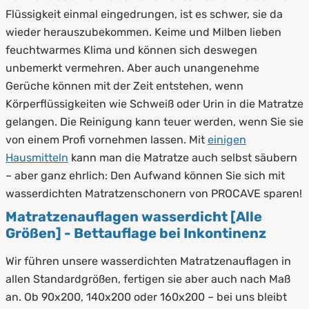
2.1
Inkontinente
Flüssigkeit einmal eingedrungen, ist es schwer, sie da
2.2
Schwangere
wieder herauszubekommen. Keime und Milben lieben
feuchtwarmes Klima und können sich deswegen
2.3
Kinder & Babys
unbemerkt vermehren. Aber auch unangenehme
Gerüche können mit der Zeit entstehen, wenn
2.4
Haustiere
Körperflüssigkeiten wie Schweiß oder Urin in die Matratze
2.5
Kranken- und Altenpfleger
gelangen. Die Reinigung kann teuer werden, wenn Sie sie
von einem Profi vornehmen lassen. Mit
einigen
3.
Vorteile wasserdichter Matratzenauflagen
Hausmitteln
kann man die Matratze auch selbst säubern
4.
Anwendung von wasserdichten
– aber ganz ehrlich: Den Aufwand können Sie sich mit
Matratzenauflagen
wasserdichten Matratzenschonern von PROCAVE sparen!
Matratzenauflagen wasserdicht [Alle
5.
Diese Arten haben wir im Sortiment
Größen] - Bettauflage bei Inkontinenz
5.1
Stecklaken
Wir führen unsere wasserdichten Matratzenauflagen in
allen Standardgrößen, fertigen sie aber auch nach Maß
5.2
Matratzenbezüge
an. Ob 90x200, 140x200 oder 160x200 – bei uns bleibt