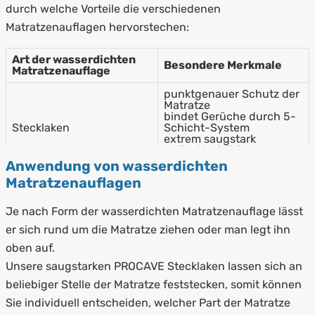
durch welche Vorteile die verschiedenen
Matratzenauflagen hervorstechen:
Art der wasserdichten
Besondere Merkmale
Matratzenauflage
punktgenauer Schutz der
Matratze
bindet Gerüche durch 5-
Stecklaken
Schicht-System
extrem saugstark
antibakteriell &
milbendicht
Anwendung von wasserdichten
Matratzenauflagen
atmungsaktiv,
hochreißfest &
superelastisch
Je nach Form der wasserdichten Matratzenauflage lässt
Matratzenbezüge
schimmelfest &
er sich rund um die Matratze ziehen oder man legt ihn
pilzresistent
waschbar bis 95°C
oben auf.
abwaschbar
Unsere saugstarken PROCAVE Stecklaken lassen sich an
sehr saugfähig &
beliebiger Stelle der Matratze feststecken, somit können
Auflagen
schnelltrocknend
absolut geräuscharm
Sie individuell entscheiden, welcher Part der Matratze