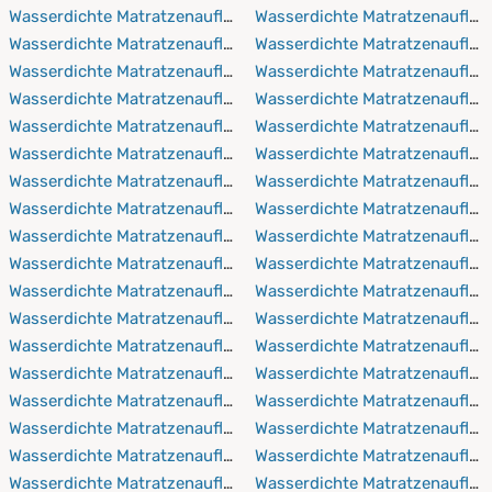
Pflegehinweisen des jeweiligen Produktes.
Wasserdichte Matratzenauflagen 60x190 cm
Wasserdichte Matratzenauflag
Wasserdichte Matratzenauflagen 60x200 cm
Wasserdichte Matratzenaufla
Wasserdichte Matratzenauflagen 60x210 cm
Wasserdichte Matratzenauflag
Wasserdichte Matratzenauflagen 60x220 cm
Wasserdichte Matratzenaufla
Wasserdichte Matratzenauflagen 70x140 cm
Wasserdichte Matratzenauflag
Wasserdichte Matratzenauflagen 70x160 cm
Wasserdichte Matratzenaufla
Wasserdichte Matratzenauflagen 70x190 cm
Wasserdichte Matratzenauflag
Wasserdichte Matratzenauflagen 70x200 cm
Wasserdichte Matratzenaufla
Wasserdichte Matratzenauflagen 70x210 cm
Wasserdichte Matratzenauflag
Wasserdichte Matratzenauflagen 70x220 cm
Wasserdichte Matratzenaufla
Wasserdichte Matratzenauflagen 75x90 cm
Wasserdichte Matratzenauflag
Wasserdichte Matratzenauflagen 75x150 cm
Wasserdichte Matratzenaufla
Wasserdichte Matratzenauflagen 80x160 cm
Wasserdichte Matratzenauflag
Wasserdichte Matratzenauflagen 80x190 cm
Wasserdichte Matratzenaufla
Wasserdichte Matratzenauflagen 80x200 cm
Wasserdichte Matratzenauflag
Wasserdichte Matratzenauflagen 80x210 cm
Wasserdichte Matratzenaufla
Wasserdichte Matratzenauflagen 80x220 cm
Wasserdichte Matratzenauflag
Wasserdichte Matratzenauflagen 90x150 cm
Wasserdichte Matratzenaufla