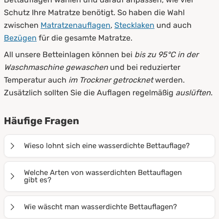
Schutz Ihre Matratze benötigt. So haben die Wahl
zwischen
Matratzenauflagen
,
Stecklaken
und auch
Bezügen
für die gesamte Matratze.
All unsere Betteinlagen können bei
bis zu 95°C in der
Waschmaschine gewaschen
und bei reduzierter
Temperatur auch
im Trockner getrocknet
werden.
Zusätzlich sollten Sie die Auflagen regelmäßig
auslüften
.
Häufige Fragen
Wieso lohnt sich eine wasserdichte Bettauflage?
Bettauflagen schützen Ihre Matratze vor
Welche Arten von wasserdichten Bettauflagen
Verunreinigungen und erhalten somit die Qualität
gibt es?
länger. Im Schlafbereich kann es oft zu Flecken
Wenn Sie sich für eine Betteinlage von PROCAVE
kommen:
Schweiß, Urin
oder auch
Blut
lassen sich nur
Wie wäscht man wasserdichte Bettauflagen?
entscheiden, haben Sie mehrere Möglichkeiten:
schwer entfernen. Gerade auch, wenn Sie mit Kindern