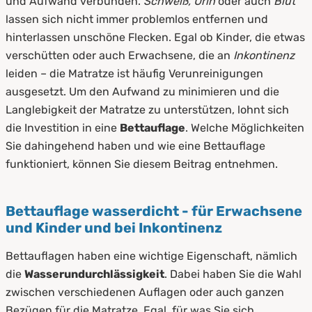
und Aufwand verbunden.
Schweiß, Urin
oder auch
Blut
lassen sich nicht immer problemlos entfernen und
2.1
Diese Arten von wasserdichten Bettauflagen gibt
hinterlassen unschöne Flecken. Egal ob Kinder, die etwas
es
verschütten oder auch Erwachsene, die an
Inkontinenz
3.
So funktionieren wasserdichte Bettauflagen
leiden – die Matratze ist häufig Verunreinigungen
ausgesetzt. Um den Aufwand zu minimieren und die
3.1
Funktionsweise
Langlebigkeit der Matratze zu unterstützen, lohnt sich
3.2
So bringen Sie Bettauflagen an
die Investition in eine
Bettauflage
. Welche Möglichkeiten
Sie dahingehend haben und wie eine Bettauflage
4.
Deshalb lohnt sich die wasserdichte
funktioniert, können Sie diesem Beitrag entnehmen.
Bettauflage
5.
Vorteile einer wasserdichten Bettauflage
Bettauflage wasserdicht - für Erwachsene
und Kinder und bei Inkontinenz
5.1
Unterschied zwischen Bettauflagen und Toppern
Bettauflagen haben eine wichtige Eigenschaft, nämlich
6.
Anwendung einer wasserdichten
die
Wasserundurchlässigkeit
. Dabei haben Sie die Wahl
Bettauflage
zwischen verschiedenen Auflagen oder auch ganzen
6.1
So werden wasserdichte Bettauflagen gepflegt und
Bezügen für die Matratze. Egal, für was Sie sich