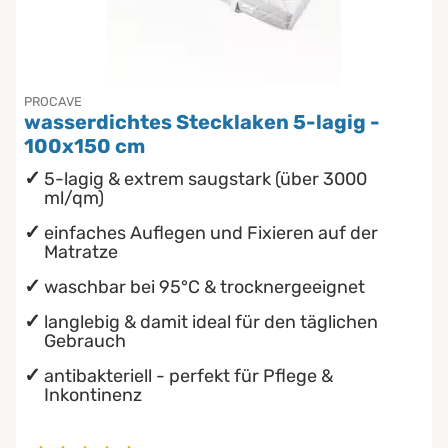
Chinesische Organuhr
Die beste Schlafposition finden
PROCAVE
wasserdichtes Stecklaken 5-lagig -
Die besten Sommerbettdecken
100x150 cm
5-lagig & extrem saugstark (über 3000
Die richtige Matratze kaufen
ml/qm)
einfaches Auflegen und Fixieren auf der
Matratze
waschbar bei 95°C & trocknergeeignet
langlebig & damit ideal für den täglichen
Gebrauch
antibakteriell - perfekt für Pflege &
Inkontinenz