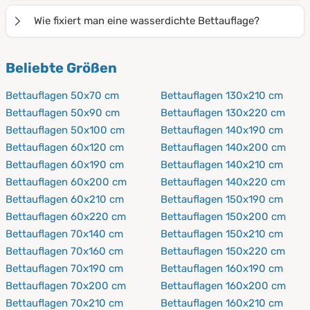
einfache
Auflagen
,
Stecklaken
oder gar
Bezüge
für die
Im Fall einer Verunreinigung können Sie die
zusammenleben, wissen Sie sicherlich, wie schnell
Wie fixiert man eine wasserdichte Bettauflage?
ganze Matratze – je nachdem, welchen Schutz Sie
Bettauflage einfach abziehen und in der
etwas verschüttet ist. Auch für Menschen, die an
wünschen und benötigen.
Waschmaschine
bei
bis zu 95°C waschen.
Die Auflage
Die Fixierung der Bettauflage hängt davon ab, für
Inkontinenz
leiden, bietet sich eine Bettauflage an.
Beliebte Größen
kann auch
im Trockner getroc
knet werden, dabei
welche Sie sich entscheiden. So wird die
Betroffenen wird hierbei mehr
Hygiene
geboten und
sollten Sie allerdings die Temperatur reduzieren. Für
Matratzenauflage
mit
vier Eckgummis
an den Ecken
die Reinigung dieser Auflage ist sehr einfach.
Bettauflagen 50x70 cm
Bettauflagen 130x210 cm
Frische zwischendurch können Sie die Bettauflage
der Matratze befestigt. Das
Stecklaken
wird an der
Bettauflagen 50x90 cm
Bettauflagen 130x220 cm
auch einfach eine Weile
auslüften.
gewünschten Stelle plaziert und an den Seiten der
Bettauflagen 50x100 cm
Bettauflagen 140x190 cm
Matratze
festgesteckt
. Der
wasserdichte
Bettauflagen 60x120 cm
Bettauflagen 140x200 cm
Matratzenbezug
wird um die gesamte Matratze
Bettauflagen 60x190 cm
Bettauflagen 140x210 cm
gezogen und anschließend mit einem
3-seitigen
Bettauflagen 60x200 cm
Bettauflagen 140x220 cm
Reißverschluss
verschlossen.
Bettauflagen 60x210 cm
Bettauflagen 150x190 cm
Bettauflagen 60x220 cm
Bettauflagen 150x200 cm
Bettauflagen 70x140 cm
Bettauflagen 150x210 cm
Bettauflagen 70x160 cm
Bettauflagen 150x220 cm
Bettauflagen 70x190 cm
Bettauflagen 160x190 cm
Bettauflagen 70x200 cm
Bettauflagen 160x200 cm
Bettauflagen 70x210 cm
Bettauflagen 160x210 cm