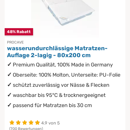
Chinesische Organuhr
Babymatratzen
wasserdichte Matratzenschoner
Die beste Schlafposition finden
Antidekubitusmatratzen
48% Rabatt
Die besten Sommerbettdecken
Pflegematratzen
PROCAVE
wasserundurchlässige Matratzen-
Die richtige Matratze kaufen
Auflage 2-lagig - 80x200 cm
Matratzen nach Maß
Premium Qualität, 100% Made in Germany
Oberseite: 100% Molton, Unterseite: PU-Folie
schützt zuverlässig vor Nässe & Flecken
waschbar bis 95°C & trocknergeeignet
passend für Matratzen bis 30 cm
4.9 von 5
(700 Bewertungen)