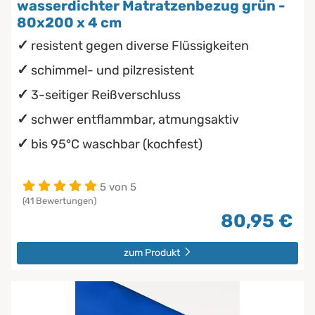
wasserdichter Matratzenbezug grün -
80x200 x 4 cm
resistent gegen diverse Flüssigkeiten
schimmel- und pilzresistent
3-seitiger Reißverschluss
schwer entflammbar, atmungsaktiv
bis 95°C waschbar (kochfest)
5 von 5
(41 Bewertungen)
80,95 €
zum Produkt