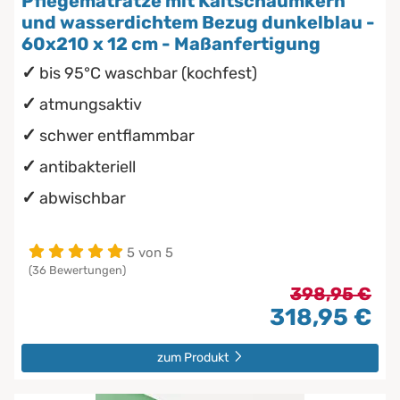
Pflegematratze mit Kaltschaumkern
und wasserdichtem Bezug dunkelblau -
60x210 x 12 cm - Maßanfertigung
bis 95°C waschbar (kochfest)
atmungsaktiv
schwer entflammbar
antibakteriell
abwischbar
5 von 5
(36 Bewertungen)
398,95 €
318,95 €
zum Produkt