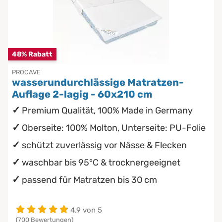
Chinesische Organuhr
wasserdichte Matratzenschoner
Babymatratzen
Die beste Schlafposition finden
Antidekubitusmatratzen
48% Rabatt
Die besten Sommerbettdecken
PROCAVE
Pflegematratzen
wasserundurchlässige Matratzen-
Die richtige Matratze kaufen
Auflage 2-lagig - 60x210 cm
Matratzen nach Maß
Premium Qualität, 100% Made in Germany
Oberseite: 100% Molton, Unterseite: PU-Folie
schützt zuverlässig vor Nässe & Flecken
waschbar bis 95°C & trocknergeeignet
passend für Matratzen bis 30 cm
4.9 von 5
(700 Bewertungen)