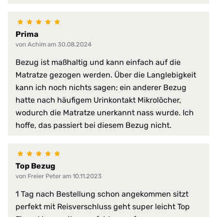
schwer entflammbar
sehr hohe Waschpermanenz
virendicht
Prima
von Achim am 30.08.2024
atmungsaktiv
faltenfreier Sitz
Bezug ist maßhaltig und kann einfach auf die
feuchtigkeitsabweisend
Matratze gezogen werden. Über die Langlebigkeit
flammwidrig
kann ich noch nichts sagen; ein anderer Bezug
geräuscharm
hatte nach häufigem Urinkontakt Mikrolöcher,
Produkt-Vorteile:
hervorragende hygienische Eig
hochgradig strapazierfähig
wodurch die Matratze unerkannt nass wurde. Ich
perfekte Passform
hoffe, das passiert bei diesem Bezug nicht.
pflegeleicht
schimmelfest
schmutzabweisend
Top Bezug
Serie:
PROCAVE HygieneLine
von Freier Peter am 10.11.2023
Trockner:
nur Niedrigtemperatur
1 Tag nach Bestellung schon angekommen sitzt
perfekt mit Reisverschluss geht super leicht Top
Verschlussart:
3-Seiten-Reißverschluss