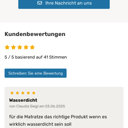
Ihre Nachricht an uns
Geeignet für:
Kinder
Pflegeheime
Physiotherapie
Privatbereich
private Pflege
Kundenbewertungen
Matratzen bis 30 cm
PROCAVE Matratzen
Kombinierbar mit:
PROCAVE Toppern
5 / 5 basierend auf 41 Stimmen
Sondermaßen auf Anfrage
allen Matratzengrößen
Schreiben Sie eine Bewertung
Material:
Doppeltuch aus 100 % Polyester
100% wasserdicht
abwischbar
Wasserdicht
antibakteriell
von Claudia Siegl am 03.06.2025
desinfizierbar
pilzresistent
Materialeigenschaften:
für die Matratze das richtige Produkt wenn es
reduziert Krankheitserreger
wirklich wasserdicht sein soll
resistent gegen Fett, Blut, Urin