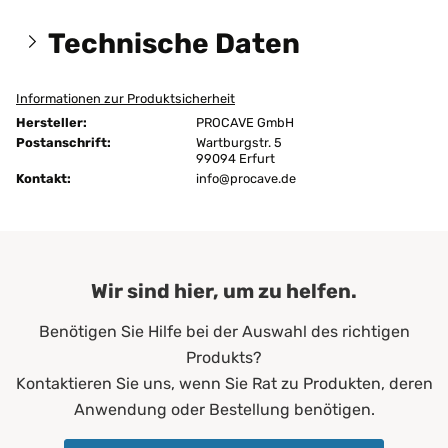
Technische Daten
Informationen zur Produktsicherheit
Größen:
220x200 cm
Hersteller:
PROCAVE GmbH
Höhe:
21 cm
Postanschrift:
Wartburgstr. 5
99094 Erfurt
Kontakt:
Ausführung:
info@procave.de
unversteppt
Bügeln:
nein
Chemische Reinigung:
ja
Wir sind hier, um zu helfen.
Farbe:
Grün
Benötigen Sie Hilfe bei der Auswahl des richtigen
Füllgewicht:
200 g/m²
Produkts?
Allergiker*innen
Kontaktieren Sie uns, wenn Sie Rat zu Produkten, deren
Altenheime
Anwendung oder Bestellung benötigen.
Krankenhäuser
Erwachsene