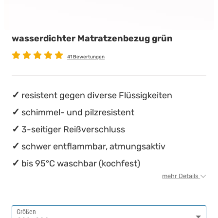
wasserdichte Matratzenschoner
Babymatratzen
Stillkissen
Chinesische Organuhr
wasserdichter Matratzenbezug grün
Antidekubitusmatratzen
Die beste Schlafposition finden
41 Bewertungen
Pflegematratzen
Die besten Sommerbettdecken
Matratzen nach Maß
Die richtige Matratze kaufen
resistent gegen diverse Flüssigkeiten
schimmel- und pilzresistent
3-seitiger Reißverschluss
schwer entflammbar, atmungsaktiv
bis 95°C waschbar (kochfest)
mehr Details
Größen