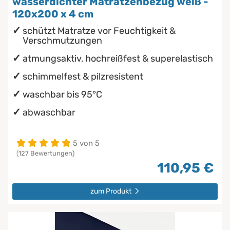
wasserdichter Matratzenbezug weiß -
120x200 x 4 cm
schützt Matratze vor Feuchtigkeit &
Verschmutzungen
atmungsaktiv, hochreißfest & superelastisch
schimmelfest & pilzresistent
waschbar bis 95°C
abwaschbar
5 von 5
(127 Bewertungen)
110,95 €
zum Produkt