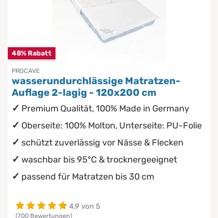
Chinesische Organuhr
Babymatratzen
Die beste Schlafposition finden
Antidekubitusmatratzen
48% Rabatt
Die besten Sommerbettdecken
Pflegematratzen
PROCAVE
wasserundurchlässige Matratzen-
Die richtige Matratze kaufen
Auflage 2-lagig - 120x200 cm
Matratzen nach Maß
Premium Qualität, 100% Made in Germany
Oberseite: 100% Molton, Unterseite: PU-Folie
schützt zuverlässig vor Nässe & Flecken
waschbar bis 95°C & trocknergeeignet
passend für Matratzen bis 30 cm
4.9 von 5
(700 Bewertungen)