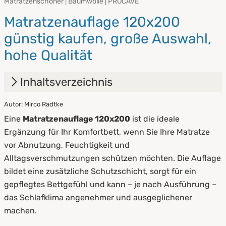
Matratzenschoner | Baumwolle | PROCAVE
Matratzenauflage 120x200
günstig kaufen, große Auswahl,
hohe Qualität
Inhaltsverzeichnis
Autor: Mirco Radtke
1.
Matratzenauflage 120x200: Schutz und
Eine
Matratzenauflage 120x200
ist die ideale
Komfort für Ihr Komfortbett
Ergänzung für Ihr Komfortbett, wenn Sie Ihre Matratze
2.
Bettauflage 120x200: Für wen lohnt sich der
vor Abnutzung, Feuchtigkeit und
Einsatz?
Alltagsverschmutzungen schützen möchten. Die Auflage
bildet eine zusätzliche Schutzschicht, sorgt für ein
3.
Auflage fürs Bett 120x200: Materialien und
gepflegtes Bettgefühl und kann – je nach Ausführung –
Ausführungen
das Schlafklima angenehmer und ausgeglichener
machen.