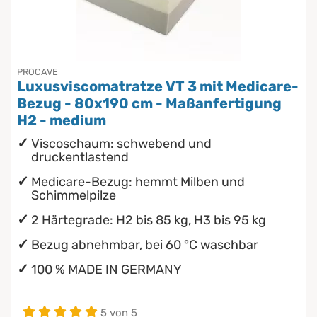
Chinesische Organuhr
wasserdichte Matratzenschoner
Die beste Schlafposition finden
PROCAVE
Luxusviscomatratze VT 3 mit Medicare-
Die besten Sommerbettdecken
Bezug - 80x190 cm - Maßanfertigung
H2 - medium
Die richtige Matratze kaufen
Viscoschaum: schwebend und
druckentlastend
Medicare-Bezug: hemmt Milben und
Schimmelpilze
2 Härtegrade: H2 bis 85 kg, H3 bis 95 kg
Bezug abnehmbar, bei 60 °C waschbar
100 % MADE IN GERMANY
5 von 5