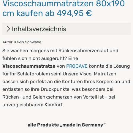
Viscoschaummatratzen 80x190
cm kaufen ab 494,95 €
Inhaltsverzeichnis
Autor: Kevin Schwabe
1.
Viscoschaummatratzen - das macht sie so
Sie wachen morgens mit Rückenschmerzen auf und
besonders
fühlen sich nicht ausgeruht? Eine
2.
Pflege- & Hygienetipps
Viscoschaummatratze
von
PROCAVE
könnte die Lösung
für Ihr Schlafproblem sein! Unsere Visco-Matratzen
passen sich perfekt an die Konturen Ihres Körpers an und
entlasten so Ihre Druckpunkte, was besonders bei
Rücken- und Gelenkschmerzen von Vorteil ist - bei
unvergleichbarem Komfort!
alle Produkte „made in Germany“