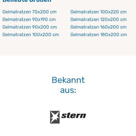
Entsorger (Stadtwirtschaft) kostenfrei abgegeben
werden. Wir von Procave nehmen keine alten
Gelmatratzen 70x200 cm
Gelmatratzen 100x220 cm
Matratzen zur Entsorgung entgegen.
Gelmatratzen 90x190 cm
Gelmatratzen 120x200 cm
Gelmatratzen 90x200 cm
Gelmatratzen 160x200 cm
Gelmatratzen 100x200 cm
Gelmatratzen 180x200 cm
Bekannt
aus: