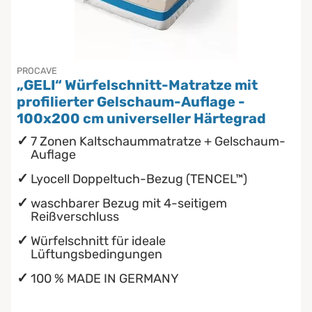
Chinesische Organuhr
wasserdichte Matratzenschoner
Die beste Schlafposition finden
PROCAVE
„GELI“ Würfelschnitt-Matratze mit
Die besten Sommerbettdecken
profilierter Gelschaum-Auflage -
100x200 cm universeller Härtegrad
Die richtige Matratze kaufen
7 Zonen Kaltschaummatratze + Gelschaum-
Auflage
Lyocell Doppeltuch-Bezug (TENCEL™)
waschbarer Bezug mit 4-seitigem
Reißverschluss
Würfelschnitt für ideale
Lüftungsbedingungen
100 % MADE IN GERMANY