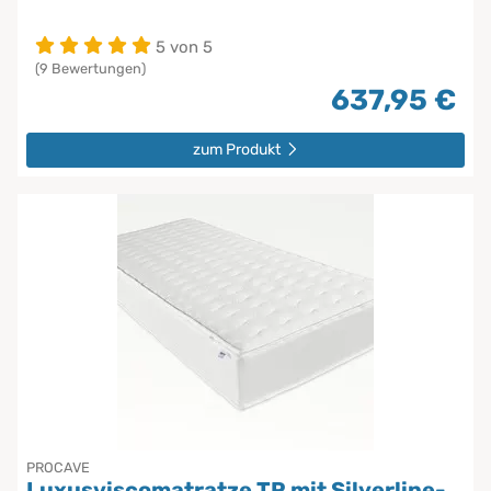
5 von 5
(9 Bewertungen)
637,95 €
zum Produkt
PROCAVE
Luxusviscomatratze TR mit Silverline-