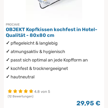
Inkontinenzunterlagen
Chinesische Organuhr
Die beste Schlafposition finden
PROCAVE
OBJEKT Kopfkissen kochfest in Hotel-
Die besten Sommerbettdecken
Qualität - 80x80 cm
pflegeleicht & langlebig
Die richtige Matratze kaufen
atmungsaktiv & hygienisch
passt sich optimal an jede Kopfform an
kochfest & trocknergeeignet
hautneutral
4.8 von 5
(12 Bewertungen)
29,95 €