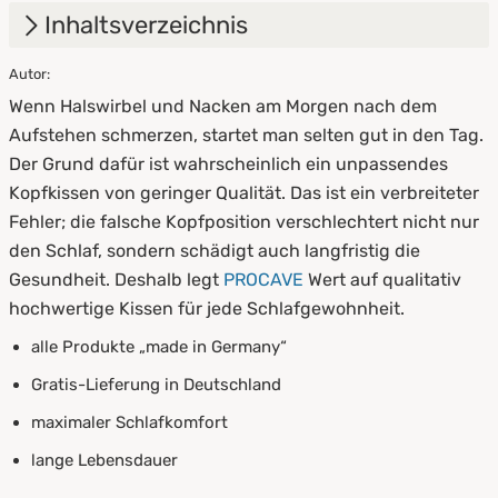
Inhaltsverzeichnis
Autor:
1.
Wozu dient ein Kopfkissen?
Wenn Halswirbel und Nacken am Morgen nach dem
2.
Welches Kopfkissen eignet sich für welche
Aufstehen schmerzen, startet man selten gut in den Tag.
Schlafposition?
Der Grund dafür ist wahrscheinlich ein unpassendes
Kopfkissen von geringer Qualität. Das ist ein verbreiteter
2.1
Klassisches Kopfkissen
Fehler; die falsche Kopfposition verschlechtert nicht nur
2.2
Seitenschläferkissen
den Schlaf, sondern schädigt auch langfristig die
Gesundheit. Deshalb legt
PROCAVE
Wert auf qualitativ
2.3
Keilkissen
hochwertige Kissen für jede Schlafgewohnheit.
2.4
Dinkelkissen
alle Produkte „made in Germany“
Gratis-Lieferung in Deutschland
2.5
Nackenkissen
maximaler Schlafkomfort
2.6
Stillkissen
lange Lebensdauer
3.
Alle Größen im Überblick