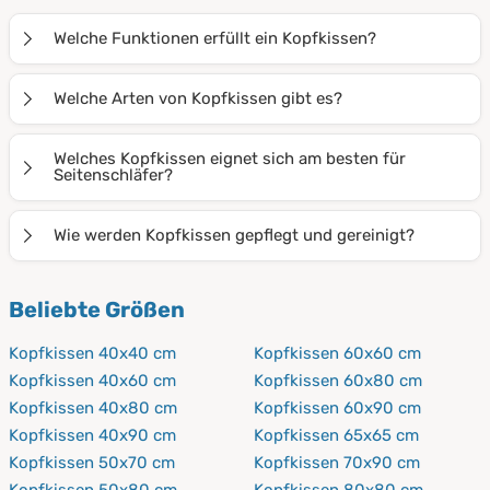
Welche Funktionen erfüllt ein Kopfkissen?
Ein Kopfkissen unterstützt und entlastet die
Welche Arten von Kopfkissen gibt es?
Wirbelsäule im Schlaf. Damit der Körper eine gesunde
Haltung einnimmt, empfiehlt sich ein Kissen besonders
Es gibt Seitenschläferkissen, Keilkissen,
Welches Kopfkissen eignet sich am besten für
für Bauch- und Seitenschläfer.
Nackenstützkissen, Stillkissen und andere Arten. Je
Seitenschläfer?
nach Ihrer bevorzugten Schlafposition bietet sich ein
Wie der Name vermuten lässt, eignet sich am besten
anderes Kopfkissen an.
Wie werden Kopfkissen gepflegt und gereinigt?
das Seitenschläferkissen. Es soll Rücken und Kopf in
eine Linie bringen und Nackenschmerzen und
Kopfkissen sollten regelmäßig gelüftet und zwei- bis
Beliebte Größen
Verspannungen verhindern. Auch Stillkissen werden
dreimal im Jahr bei 60° Celsius gewaschen werden.
gern von Seitenschläfern genutzt.
Beachten Sie die Pflegehinweise auf dem Produkt.
Kopfkissen 40x40 cm
Kopfkissen 60x60 cm
Kopfkissen 40x60 cm
Kopfkissen 60x80 cm
Kopfkissen 40x80 cm
Kopfkissen 60x90 cm
Kopfkissen 40x90 cm
Kopfkissen 65x65 cm
Kopfkissen 50x70 cm
Kopfkissen 70x90 cm