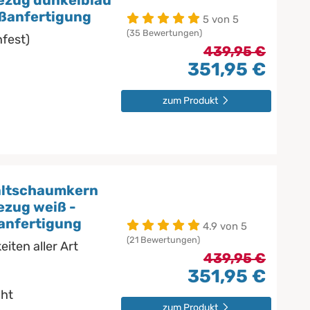
ezug dunkelblau
aßanfertigung
5 von 5
(35 Bewertungen)
fest)
439,95 €
351,95 €
zum Produkt
altschaumkern
zug weiß -
anfertigung
4.9 von 5
(21 Bewertungen)
iten aller Art
439,95 €
351,95 €
cht
zum Produkt