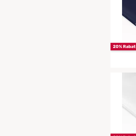
Chinesische Organuhr
Babymatratzen
wasserdichte Matratzenschoner
Die beste Schlafposition finden
Antidekubitusmatratzen
Die besten Sommerbettdecken
Pflegematratzen
20% Rabat
Die richtige Matratze kaufen
Matratzen nach Maß