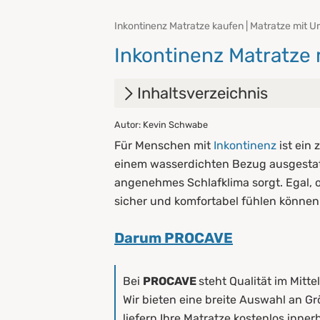
Inkontinenz Matratze kaufen | Matratze mit U
Inkontinenz Matratze
Inhaltsverzeichnis
Autor: Kevin Schwabe
1.
Merkmale von Inkontinenz M
Für Menschen mit
Inkontinenz
ist ein
2.
Pflegehinweise für unsere I
einem wasserdichten Bezug ausgestatte
angenehmes Schlafklima sorgt. Egal, 
sicher und komfortabel fühlen können
Darum PROCAVE
Bei
PROCAVE
steht Qualität im Mitt
Wir bieten eine breite Auswahl an Gr
liefern Ihre Matratze kostenlos inne