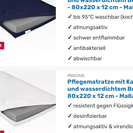
und wasserdichtem B
- 80x220 x 12 cm - M
bis 95°C waschbar (koch
atmungsaktiv
schwer entflammbar
t
antibakteriell
abwischbar
PROCAVE
Pflegematratze mit K
und wasserdichtem Be
80x220 x 12 cm - Maß
resistent gegen Flüssigke
desinfizierbar
atmungsaktiv & virendi