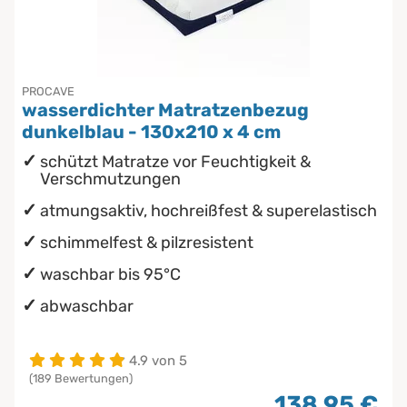
PROCAVE
wasserdichter Matratzenbezug
dunkelblau - 130x210 x 4 cm
schützt Matratze vor Feuchtigkeit &
Verschmutzungen
atmungsaktiv, hochreißfest & superelastisch
schimmelfest & pilzresistent
waschbar bis 95°C
abwaschbar
4.9 von 5
(189 Bewertungen)
138,95 €