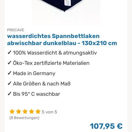
Chinesische Organuhr
wasserdichte Matratzenschoner
Babymatratzen
Die beste Schlafposition finden
PROCAVE
Antidekubitusmatratzen
wasserdichtes Spannbettlaken
Die besten Sommerbettdecken
abwischbar dunkelblau - 130x210 cm
Pflegematratzen
100% Wasserdicht & atmungsaktiv
Die richtige Matratze kaufen
Matratzen nach Maß
Öko-Tex zertifizierte Materialien
Made in Germany
Alle Größen & nach Maß
Bis 95° C waschbar
5 von 5
(8 Bewertungen)
107,95 €