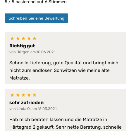
5 / 5 basierend auf 6 Stimmen
Druckentlastung
Entspannung der Muske
hohe Anpassungsfähigk
Schreiben Sie eine Bewertung
hohe Punktelastizität
hohe Rückstellkraft
Liegeeigenschaften:
hohe Stützkraft
punktuelles Einsinken
Richtig gut
rückenfreundlich
von Jürgen am 10.06.2021
sehr gute Liegeeigensc
Stützung des Körpers
Schnelle Lieferung, gute Qualität und bringt mich
Vermeidung von Druckst
nicht zum endlosen Schwitzen wie meine alte
Flächenelastizität
Matratze.
Material Bezug:
Obermaterial: versteppt
absorbiert Körperfeucht
sehr zufrieden
atmungsaktiv
von Linda O. am 16.03.2021
beidseitig verwendbar
einfache Handhabung
Hab mich beraten lassen und die Matratze in
feuchtigkeitsregulieren
Härtegrad 2 gekauft. Sehr nette Beratung, schnelle
formstabil