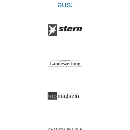
aus:
Wendegriffe:
ja
Härtegrad:
H3 - firm/fest