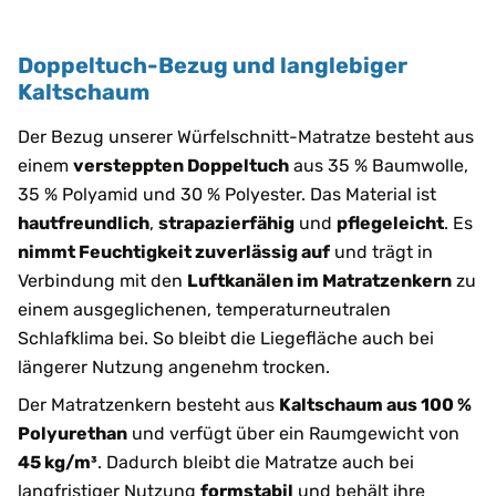
Doppeltuch-Bezug und langlebiger
Kaltschaum
Der Bezug unserer Würfelschnitt-Matratze besteht aus
einem
versteppten Doppeltuch
aus 35 % Baumwolle,
35 % Polyamid und 30 % Polyester. Das Material ist
hautfreundlich
,
strapazierfähig
und
pflegeleicht
. Es
nimmt Feuchtigkeit zuverlässig auf
und trägt in
Verbindung mit den
Luftkanälen im Matratzenkern
zu
einem ausgeglichenen, temperaturneutralen
Schlafklima bei. So bleibt die Liegefläche auch bei
längerer Nutzung angenehm trocken.
Der Matratzenkern besteht aus
Kaltschaum aus 100 %
Polyurethan
und verfügt über ein Raumgewicht von
45 kg/m³
. Dadurch bleibt die Matratze auch bei
langfristiger Nutzung
formstabil
und behält ihre