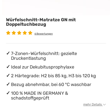
wasserdichte Matratzenschoner
Stillkissen
Chinesische Organuhr
Würfelschnitt-Matratze GN mit
Die beste Schlafposition finden
Doppeltuchbezug
Die besten Sommerbettdecken
6 Bewertungen
Die richtige Matratze kaufen
7-Zonen-Würfelschnitt: gezielte
Druckentlastung
Ideal zur Dekubitusprophylaxe
2 Härtegrade: H2 bis 85 kg, H3 bis 120 kg
Bezug abnehmbar, bei 60 °C waschbar
100 % MADE IN GERMANY &
schadstoffgeprüft
mehr Details