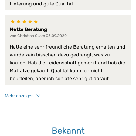
Lieferung und gute Qualität.
gute Luftdurchlässigkei
Produkt-Vorteile:
gute Luftzirkulation
hautsympathisch
hervorragende hygienis
Nette Beratung
langlebig
von Christina G. am 06.09.2020
pflegeleicht
schnelltrocknend
Hatte eine sehr freundliche Beratung erhalten und
strapazierfähig
wurde kein bisschen dazu gedrängt, was zu
temperaturausgleichen
kaufen. Hab die Leidenschaft gemerkt und hab die
Raumgewicht:
45 kg/m³
Matratze gekauft. Qualität kann ich nicht
beurteilen, aber ich schlafe sehr gut darauf.
Bauchschläfer*innen
Schlafposition:
Seitenschläfer*innen
Rückenschläfer*innen
Mehr anzeigen
Trockner:
nein
Verschlussart:
4-Seiten-Reißverschlus
Bekannt
Waschmaschine:
nicht maschinenwaschb