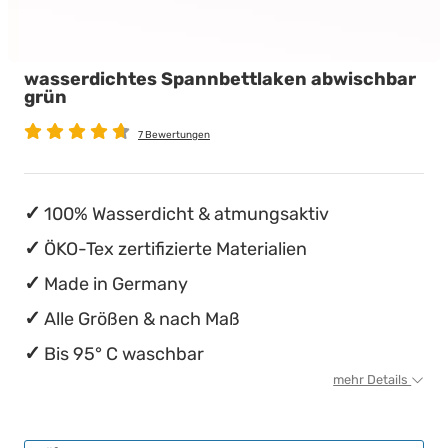
wasserdichte Matratzenschoner
Babymatratzen
Stillkissen
Chinesische Organuhr
wasserdichtes Spannbettlaken abwischbar
Antidekubitusmatratzen
Die beste Schlafposition finden
grün
Pflegematratzen
Die besten Sommerbettdecken
7 Bewertungen
Matratzen nach Maß
Die richtige Matratze kaufen
100% Wasserdicht & atmungsaktiv
ÖKO-Tex zertifizierte Materialien
Made in Germany
Alle Größen & nach Maß
Bis 95° C waschbar
mehr Details