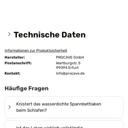
Technische Daten
Informationen zur Produktsicherheit
Größen:
150x200 cm
Hersteller:
PROCAVE GmbH
unversteppt
Postanschrift:
Wartburgstr. 5
Ausführung:
99094 Erfurt
2-lagig
Kontakt:
info@procave.de
Befestigung:
Flexima-Rundumgummi
Häufige Fragen
Bügeln:
nein
Chemische Reinigung:
ja
Knistert das wasserdichte Spannbettlaken
beim Schlafen?
Farbe:
Grün
Nein, das
PROCAVE Wasserdichte Spannbettlaken
Flächengewicht:
200 g/m²
Ist das Laken wirklich vollständig