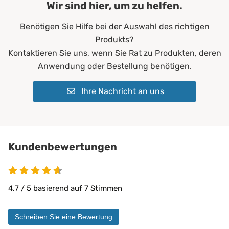
Hersteller gerne individuell für Sie an.
Wir sind hier, um zu helfen.
100% wasserdicht
aus unserer PROCAVE HygieneLine kombinieren.
Abwischen:
Mit feuchtem Tuch möglich
abwischbar
Benötigen Sie Hilfe bei der Auswahl des richtigen
Waschmaschine:
Kochfest bis 95 °C im Normalwaschgang
antibakteriell
Produkts?
desinfizierbar
Waschmittel:
Color- oder Feinwaschmittel, keine Bleiche
Kontaktieren Sie uns, wenn Sie Rat zu Produkten, deren
pilzresistent
Materialeigenschaften:
Desinfektion:
Mit handelsüblichen Desinfektionsmitteln
Anwendung oder Bestellung benötigen.
reduziert Krankheitserreger
möglich
resistent gegen Fett, Blut, Urin
schwer entflammbar
Ihre Nachricht an uns
Trockner:
Bei niedriger Temperatur geeignet
sehr hohe Waschpermanenz
Bügeln:
Nicht geeignet
virendicht
Chemische Reinigung:
Möglich
allergen- und hausstaubmilbend
atmungsaktiv
Kundenbewertungen
bügelfrei
einfache Handhabung
faltenfreier Sitz
4.7 / 5 basierend auf 7 Stimmen
feuchtigkeitsabweisend
flammwidrig
formstabil
Schreiben Sie eine Bewertung
geräuscharm