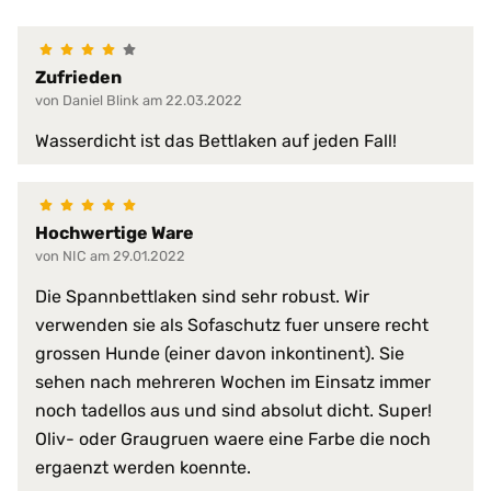
hervorragende hygienische Eig
Produkt-Vorteile:
hochgradig strapazierfähig
in Spannbettlaken-Form
Zufrieden
langlebig
von Daniel Blink am 22.03.2022
mit Einfassband am Außenrand 
perfekte Passform
Wasserdicht ist das Bettlaken auf jeden Fall!
pflegeleicht
schmutzabweisend
schützt vor Staub
verhindert Matratzen-Verschlei
Hochwertige Ware
wirkt gegen Schimmel
von NIC am 29.01.2022
wirkt gegen Stockflecken
Die Spannbettlaken sind sehr robust. Wir
Serie:
PROCAVE HygieneLine
verwenden sie als Sofaschutz fuer unsere recht
grossen Hunde (einer davon inkontinent). Sie
Trockner:
nur Niedrigtemperatur
sehen nach mehreren Wochen im Einsatz immer
bis 95 °C
noch tadellos aus und sind absolut dicht. Super!
Waschmaschine:
keine Bleiche (Color- oder Fein
Oliv- oder Graugruen waere eine Farbe die noch
Normalwaschgang
ergaenzt werden koennte.