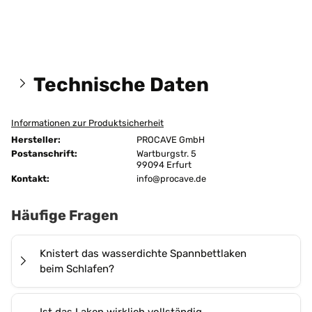
Technische Daten
Informationen zur Produktsicherheit
Größen:
140x190 cm
Hersteller:
PROCAVE GmbH
unversteppt
Postanschrift:
Wartburgstr. 5
Ausführung:
99094 Erfurt
2-lagig
Kontakt:
info@procave.de
Befestigung:
Flexima-Rundumgummi
Häufige Fragen
Bügeln:
nein
Chemische Reinigung:
ja
Knistert das wasserdichte Spannbettlaken
beim Schlafen?
Farbe:
Grün
Nein, das
PROCAVE Wasserdichte Spannbettlaken
Flächengewicht:
200 g/m²
Ist das Laken wirklich vollständig