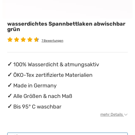
wasserdichte Matratzenschoner
Babymatratzen
Stillkissen
Chinesische Organuhr
wasserdichtes Spannbettlaken abwischbar
Antidekubitusmatratzen
Die beste Schlafposition finden
grün
Pflegematratzen
Die besten Sommerbettdecken
7 Bewertungen
Matratzen nach Maß
Die richtige Matratze kaufen
100% Wasserdicht & atmungsaktiv
ÖKO-Tex zertifizierte Materialien
Made in Germany
Alle Größen & nach Maß
Bis 95° C waschbar
mehr Details