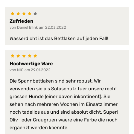
hervorragende hygienische Eig
Produkt-Vorteile:
hochgradig strapazierfähig
in Spannbettlaken-Form
Zufrieden
langlebig
von Daniel Blink am 22.03.2022
mit Einfassband am Außenrand 
perfekte Passform
Wasserdicht ist das Bettlaken auf jeden Fall!
pflegeleicht
schmutzabweisend
schützt vor Staub
verhindert Matratzen-Verschlei
Hochwertige Ware
wirkt gegen Schimmel
von NIC am 29.01.2022
wirkt gegen Stockflecken
Die Spannbettlaken sind sehr robust. Wir
Serie:
PROCAVE HygieneLine
verwenden sie als Sofaschutz fuer unsere recht
grossen Hunde (einer davon inkontinent). Sie
Trockner:
nur Niedrigtemperatur
sehen nach mehreren Wochen im Einsatz immer
bis 95 °C
noch tadellos aus und sind absolut dicht. Super!
Waschmaschine:
keine Bleiche (Color- oder Fein
Oliv- oder Graugruen waere eine Farbe die noch
Normalwaschgang
ergaenzt werden koennte.