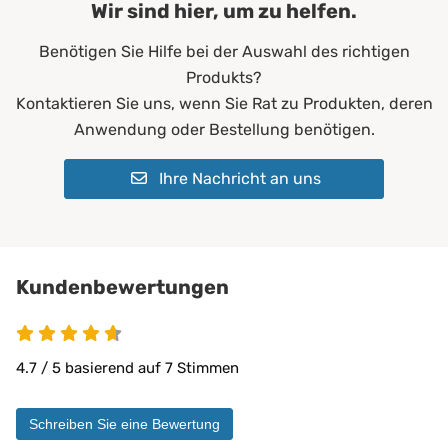
Hersteller gerne individuell für Sie an.
Wir sind hier, um zu helfen.
100% wasserdicht
aus unserer PROCAVE HygieneLine kombinieren.
Abwischen:
Mit feuchtem Tuch möglich
abwischbar
Benötigen Sie Hilfe bei der Auswahl des richtigen
Waschmaschine:
Kochfest bis 95 °C im Normalwaschgang
antibakteriell
Produkts?
desinfizierbar
Waschmittel:
Color- oder Feinwaschmittel, keine Bleiche
Kontaktieren Sie uns, wenn Sie Rat zu Produkten, deren
pilzresistent
Materialeigenschaften:
Desinfektion:
Mit handelsüblichen Desinfektionsmitteln
Anwendung oder Bestellung benötigen.
reduziert Krankheitserreger
möglich
resistent gegen Fett, Blut, Urin
schwer entflammbar
Ihre Nachricht an uns
Trockner:
Bei niedriger Temperatur geeignet
sehr hohe Waschpermanenz
Bügeln:
Nicht geeignet
virendicht
Chemische Reinigung:
Möglich
allergen- und hausstaubmilbend
atmungsaktiv
Kundenbewertungen
bügelfrei
einfache Handhabung
faltenfreier Sitz
4.7 / 5 basierend auf 7 Stimmen
feuchtigkeitsabweisend
flammwidrig
formstabil
Schreiben Sie eine Bewertung
geräuscharm