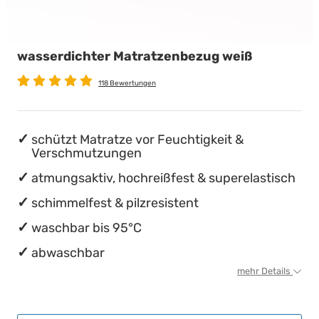
wasserdichte Matratzenschoner
Babymatratzen
Stillkissen
Chinesische Organuhr
wasserdichter Matratzenbezug weiß
Antidekubitusmatratzen
Die beste Schlafposition finden
118 Bewertungen
Pflegematratzen
Die besten Sommerbettdecken
Matratzen nach Maß
Die richtige Matratze kaufen
schützt Matratze vor Feuchtigkeit &
Verschmutzungen
atmungsaktiv, hochreißfest & superelastisch
schimmelfest & pilzresistent
waschbar bis 95°C
abwaschbar
mehr Details