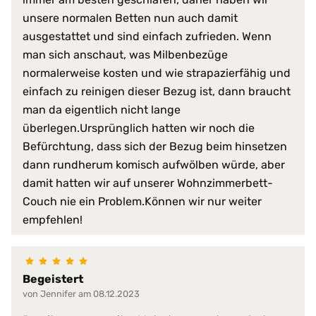
unsere normalen Betten nun auch damit
atmungsaktiv
ausgestattet und sind einfach zufrieden. Wenn
faltenfreier Sitz
feuchtigkeitsabweisend
man sich anschaut, was Milbenbezüge
flammwidrig
normalerweise kosten und wie strapazierfähig und
geräuscharm
einfach zu reinigen dieser Bezug ist, dann braucht
Produkt-Vorteile:
hervorragende hygienische Eig
man da eigentlich nicht lange
hochgradig strapazierfähig
überlegen.Ursprünglich hatten wir noch die
perfekte Passform
Befürchtung, dass sich der Bezug beim hinsetzen
pflegeleicht
schimmelfest
dann rundherum komisch aufwölben würde, aber
schmutzabweisend
damit hatten wir auf unserer Wohnzimmerbett-
Couch nie ein Problem.Können wir nur weiter
Serie:
PROCAVE HygieneLine
empfehlen!
Trockner:
nur Niedrigtemperatur
Verschlussart:
3-Seiten-Reißverschluss
Begeistert
bis 95 °C
von Jennifer am 08.12.2023
Waschmaschine:
keine Bleiche (Color- oder Fein