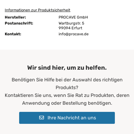
Informationen zur Produktsicherheit
Größen:
180x220 cm
Hersteller:
PROCAVE GmbH
Höhe:
4 cm
Postanschrift:
Wartburgstr. 5
99094 Erfurt
Kontakt:
Ausführung:
info@procave.de
unversteppt
Bügeln:
nein
Chemische Reinigung:
ja
Wir sind hier, um zu helfen.
Farbe:
Weiß
Benötigen Sie Hilfe bei der Auswahl des richtigen
Füllgewicht:
200 g/m²
Produkts?
Allergiker*innen
Kontaktieren Sie uns, wenn Sie Rat zu Produkten, deren
Altenheime
Anwendung oder Bestellung benötigen.
Krankenhäuser
Erwachsene
Ihre Nachricht an uns
Geeignet für:
Kinder
Pflegeheime
Physiotherapie