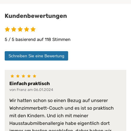
Privatbereich
private Pflege
Kundenbewertungen
Matratzen bis 30 cm
PROCAVE Matratzen
Kombinierbar mit:
PROCAVE Toppern
5 / 5 basierend auf 118 Stimmen
Sondermaßen auf Anfrage
allen Matratzengrößen
Schreiben Sie eine Bewertung
Material:
Doppeltuch aus 100 % Polyester
100% wasserdicht
abwischbar
Einfach praktisch
antibakteriell
von Franz am 06.01.2024
desinfizierbar
pilzresistent
Materialeigenschaften:
Wir hatten schon so einen Bezug auf unserer
reduziert Krankheitserreger
Wohnzimmerbett-Couch und es ist so praktisch
resistent gegen Fett, Blut, Urin
mit den Kindern. Und ich mit meiner
schwer entflammbar
sehr hohe Waschpermanenz
Hausstaubmilbenallergie habe eigentlich dort
virendicht
immer am besten geschlafen, daher haben wir