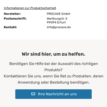
Informationen zur Produktsicherheit
Größen:
180x210 cm
Hersteller:
PROCAVE GmbH
Höhe:
4 cm
Postanschrift:
Wartburgstr. 5
99094 Erfurt
Kontakt:
Ausführung:
info@procave.de
unversteppt
Bügeln:
nein
Chemische Reinigung:
ja
Wir sind hier, um zu helfen.
Farbe:
Weiß
Benötigen Sie Hilfe bei der Auswahl des richtigen
Füllgewicht:
200 g/m²
Produkts?
Allergiker*innen
Kontaktieren Sie uns, wenn Sie Rat zu Produkten, deren
Altenheime
Anwendung oder Bestellung benötigen.
Krankenhäuser
Erwachsene
Ihre Nachricht an uns
Geeignet für:
Kinder
Pflegeheime
Physiotherapie