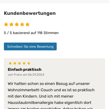
Privatbereich
private Pflege
Kundenbewertungen
Matratzen bis 30 cm
PROCAVE Matratzen
Kombinierbar mit:
PROCAVE Toppern
5 / 5 basierend auf 118 Stimmen
Sondermaßen auf Anfrage
allen Matratzengrößen
Schreiben Sie eine Bewertung
Material:
Doppeltuch aus 100 % Polyester
100% wasserdicht
abwischbar
Einfach praktisch
antibakteriell
von Franz am 06.01.2024
desinfizierbar
pilzresistent
Materialeigenschaften:
Wir hatten schon so einen Bezug auf unserer
reduziert Krankheitserreger
Wohnzimmerbett-Couch und es ist so praktisch
resistent gegen Fett, Blut, Urin
mit den Kindern. Und ich mit meiner
schwer entflammbar
sehr hohe Waschpermanenz
Hausstaubmilbenallergie habe eigentlich dort
virendicht
immer am besten geschlafen, daher haben wir