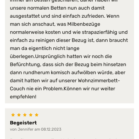
unsere normalen Betten nun auch damit
atmungsaktiv
ausgestattet und sind einfach zufrieden. Wenn
faltenfreier Sitz
feuchtigkeitsabweisend
man sich anschaut, was Milbenbezüge
flammwidrig
normalerweise kosten und wie strapazierfähig und
geräuscharm
einfach zu reinigen dieser Bezug ist, dann braucht
Produkt-Vorteile:
hervorragende hygienische Eig
man da eigentlich nicht lange
hochgradig strapazierfähig
überlegen.Ursprünglich hatten wir noch die
perfekte Passform
Befürchtung, dass sich der Bezug beim hinsetzen
pflegeleicht
schimmelfest
dann rundherum komisch aufwölben würde, aber
schmutzabweisend
damit hatten wir auf unserer Wohnzimmerbett-
Couch nie ein Problem.Können wir nur weiter
Serie:
PROCAVE HygieneLine
empfehlen!
Trockner:
nur Niedrigtemperatur
Verschlussart:
3-Seiten-Reißverschluss
Begeistert
bis 95 °C
von Jennifer am 08.12.2023
Waschmaschine:
keine Bleiche (Color- oder Fein