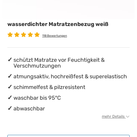
wasserdichte Matratzenschoner
Babymatratzen
Stillkissen
Chinesische Organuhr
wasserdichter Matratzenbezug weiß
Antidekubitusmatratzen
Die beste Schlafposition finden
118 Bewertungen
Pflegematratzen
Die besten Sommerbettdecken
Matratzen nach Maß
Die richtige Matratze kaufen
schützt Matratze vor Feuchtigkeit &
Verschmutzungen
atmungsaktiv, hochreißfest & superelastisch
schimmelfest & pilzresistent
waschbar bis 95°C
abwaschbar
mehr Details