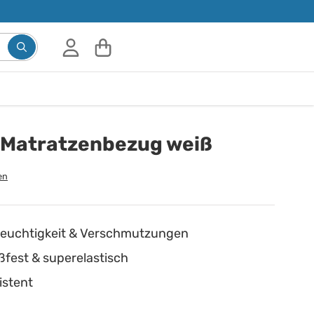
Suchbegriff eingeben, Vorschläge erscheinen während d
 Matratzenbezug weiß
en
 Feuchtigkeit & Verschmutzungen
ßfest & superelastisch
istent