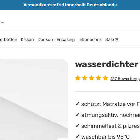
Versandkostenfrei innerhalb Deutschlands
durchsuchen
erbetten
Kissen
Decken
Encasing
Inkontinenz
Sale %
wasserdichter
127 Bewertung
schützt Matratze vor
atmungsaktiv, hochrei
schimmelfest & pilzres
waschbar bis 95°C