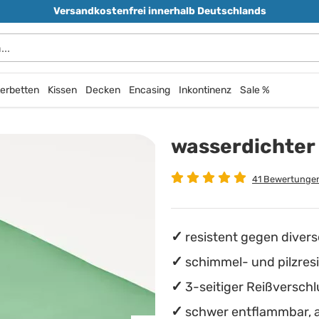
Versandkostenfrei innerhalb Deutschlands
erbetten
Kissen
Decken
Encasing
Inkontinenz
Sale %
wasserdichter
41 Bewertunge
resistent gegen divers
schimmel- und pilzres
3-seitiger Reißverschl
schwer entflammbar, 