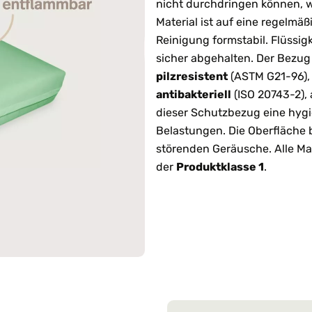
nicht durchdringen können, w
Material ist auf eine regelmä
Reinigung formstabil. Flüssig
sicher abgehalten. Der Bezug
pilzresistent
(ASTM G21-96)
antibakteriell
(ISO 20743-2),
dieser Schutzbezug eine hyg
Belastungen. Die Oberfläche 
störenden Geräusche. Alle Ma
der
Produktklasse 1
.