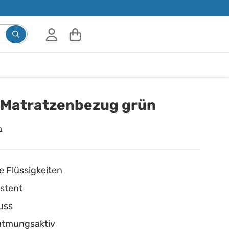
 Matratzenbezug grün
n
e Flüssigkeiten
istent
uss
atmungsaktiv