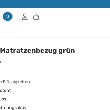
 Matratzenbezug grün
n
e Flüssigkeiten
istent
uss
atmungsaktiv