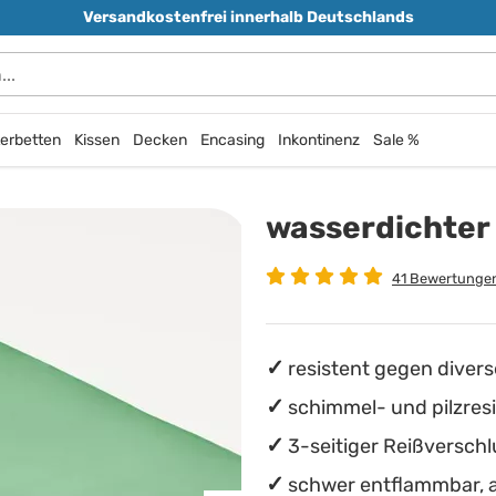
Versandkostenfrei innerhalb Deutschlands
erbetten
Kissen
Decken
Encasing
Inkontinenz
Sale %
wasserdichter
41 Bewertunge
resistent gegen divers
schimmel- und pilzres
3-seitiger Reißverschl
schwer entflammbar, 