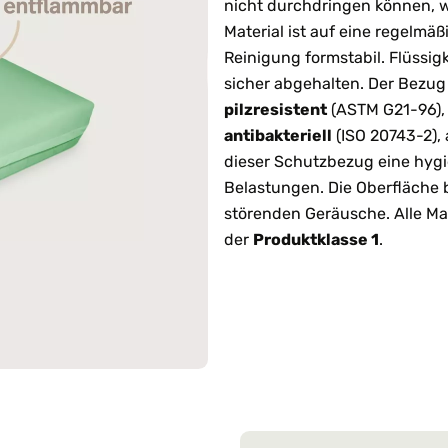
nicht durchdringen können, w
Material ist auf eine regelmä
Reinigung formstabil. Flüssig
sicher abgehalten. Der Bezug
pilzresistent
(ASTM G21-96)
antibakteriell
(ISO 20743-2),
dieser Schutzbezug eine hyg
Belastungen. Die Oberfläche 
störenden Geräusche. Alle Ma
der
Produktklasse 1
.