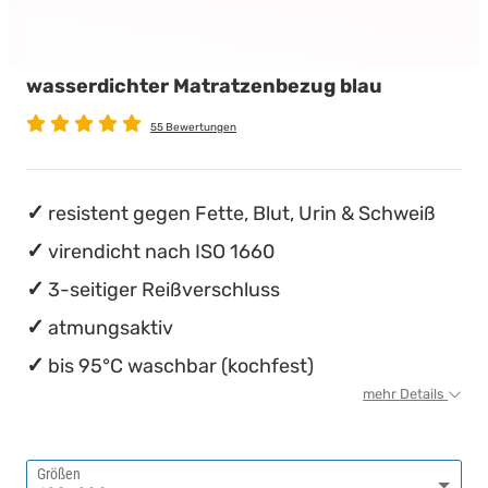
wasserdichte Matratzenschoner
Babymatratzen
Stillkissen
Chinesische Organuhr
wasserdichter Matratzenbezug blau
Antidekubitusmatratzen
Die beste Schlafposition finden
55 Bewertungen
Pflegematratzen
Die besten Sommerbettdecken
Matratzen nach Maß
Die richtige Matratze kaufen
resistent gegen Fette, Blut, Urin & Schweiß
virendicht nach ISO 1660
3-seitiger Reißverschluss
atmungsaktiv
bis 95°C waschbar (kochfest)
mehr Details
Größen