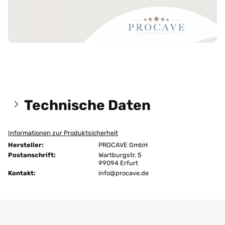
Technische Daten
Informationen zur Produktsicherheit
Größen:
190x200 cm
Hersteller:
PROCAVE GmbH
Höhe:
4 cm
Postanschrift:
Wartburgstr. 5
99094 Erfurt
Kontakt:
Ausführung:
info@procave.de
unversteppt
Bügeln:
nein
Chemische Reinigung:
ja