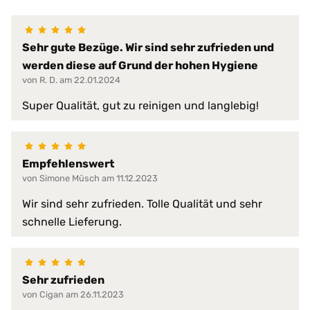
100% wasserdicht
abwischbar
Sehr gute Bezüge. Wir sind sehr zufrieden und
antibakteriell
desinfizierbar
werden diese auf Grund der hohen Hygiene
pilzresistent
von R. D. am 22.01.2024
Materialeigenschaften:
reduziert Krankheitserreger
Super Qualität, gut zu reinigen und langlebig!
resistent gegen Fett, Blut, Urin
schwer entflammbar
sehr hohe Waschpermanenz
virendicht
Empfehlenswert
von Simone Müsch am 11.12.2023
atmungsaktiv
faltenfreier Sitz
Wir sind sehr zufrieden. Tolle Qualität und sehr
feuchtigkeitsabweisend
schnelle Lieferung.
flammwidrig
geräuscharm
Produkt-Vorteile:
hervorragende hygienische Eig
hochgradig strapazierfähig
Sehr zufrieden
perfekte Passform
von Cigan am 26.11.2023
pflegeleicht