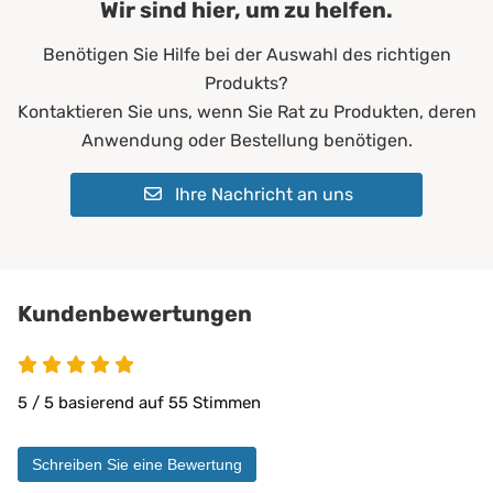
Wir sind hier, um zu helfen.
Farbe:
Blau
Benötigen Sie Hilfe bei der Auswahl des richtigen
Füllgewicht:
200 g/m²
Produkts?
Allergiker*innen
Kontaktieren Sie uns, wenn Sie Rat zu Produkten, deren
Altenheime
Anwendung oder Bestellung benötigen.
Krankenhäuser
Erwachsene
Ihre Nachricht an uns
Geeignet für:
Kinder
Pflegeheime
Physiotherapie
Privatbereich
private Pflege
Kundenbewertungen
Matratzen bis 30 cm
PROCAVE Matratzen
Kombinierbar mit:
PROCAVE Toppern
5 / 5 basierend auf 55 Stimmen
Sondermaßen auf Anfrage
allen Matratzengrößen
Schreiben Sie eine Bewertung
Material:
Doppeltuch aus 100 % Polyester