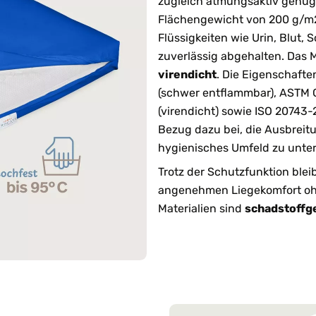
zugleich atmungsaktiv genug 
Flächengewicht von 200 g/m2 
Flüssigkeiten wie Urin, Blut,
zuverlässig abgehalten. Das M
virendicht
. Die Eigenschaft
(schwer entflammbar), ASTM G2
(virendicht) sowie ISO 20743-2
Bezug dazu bei, die Ausbreit
hygienisches Umfeld zu unter
Trotz der Schutzfunktion blei
angenehmen Liegekomfort oh
Materialien sind
schadstoffg