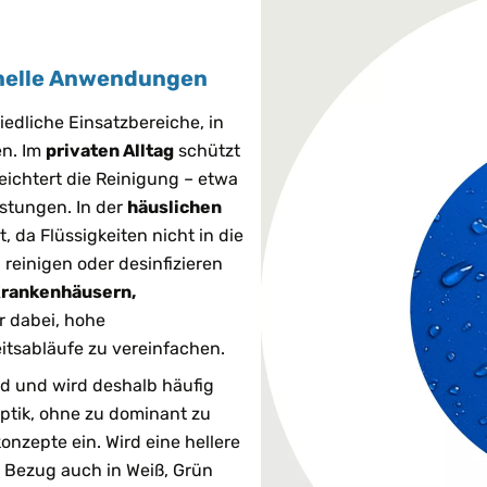
ionelle Anwendungen
edliche Einsatzbereiche, in
en. Im
privaten Alltag
schützt
leichtert die Reinigung – etwa
stungen. In der
häuslichen
, da Flüssigkeiten nicht in die
 reinigen oder desinfizieren
Krankenhäusern,
r dabei, hohe
itsabläufe zu vereinfachen.
nd und wird deshalb häufig
Optik, ohne zu dominant zu
onzepte ein. Wird eine hellere
r Bezug auch in Weiß, Grün