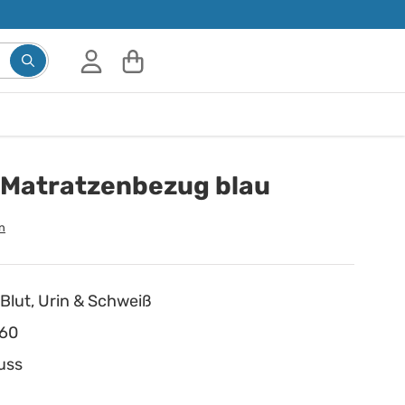
 Matratzenbezug blau
n
 Blut, Urin & Schweiß
660
uss