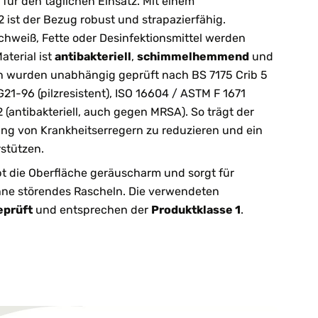
für den täglichen Einsatz. Mit einem
ist der Bezug robust und strapazierfähig.
 Schweiß, Fette oder Desinfektionsmittel werden
aterial ist
antibakteriell
,
schimmelhemmend
und
en wurden unabhängig geprüft nach BS 7175 Crib 5
1-96 (pilzresistent), ISO 16604 / ASTM F 1671
 (antibakteriell, auch gegen MRSA). So trägt der
ung von Krankheitserregern zu reduzieren und ein
stützen.
bt die Oberfläche geräuscharm und sorgt für
ne störendes Rascheln. Die verwendeten
eprüft
und entsprechen der
Produktklasse 1
.