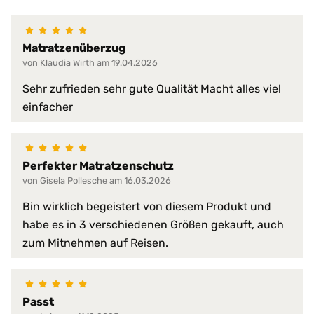
100% wasserdicht
abwischbar
Matratzenüberzug
antibakteriell
von Klaudia Wirth am 19.04.2026
desinfizierbar
pilzresistent
Materialeigenschaften:
Sehr zufrieden sehr gute Qualität Macht alles viel
reduziert Krankheitserreger
einfacher
resistent gegen Fett, Blut, Urin
schwer entflammbar
sehr hohe Waschpermanenz
virendicht
Perfekter Matratzenschutz
von Gisela Pollesche am 16.03.2026
atmungsaktiv
faltenfreier Sitz
Bin wirklich begeistert von diesem Produkt und
feuchtigkeitsabweisend
habe es in 3 verschiedenen Größen gekauft, auch
flammwidrig
zum Mitnehmen auf Reisen.
geräuscharm
Produkt-Vorteile:
hervorragende hygienische Eig
hochgradig strapazierfähig
perfekte Passform
Passt
pflegeleicht