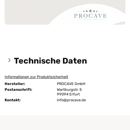
Technische Daten
Informationen zur Produktsicherheit
Größen:
80x210 cm
Hersteller:
PROCAVE GmbH
Höhe:
4 cm
Postanschrift:
Wartburgstr. 5
99094 Erfurt
Kontakt:
Ausführung:
info@procave.de
unversteppt
Bügeln:
nein
Chemische Reinigung:
ja