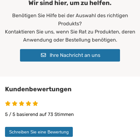
Wir sind hier, um zu helfen.
Farbe:
Blau
Benötigen Sie Hilfe bei der Auswahl des richtigen
Füllgewicht:
200 g/m²
Produkts?
Allergiker*innen
Kontaktieren Sie uns, wenn Sie Rat zu Produkten, deren
Altenheime
Anwendung oder Bestellung benötigen.
Krankenhäuser
Erwachsene
Ihre Nachricht an uns
Geeignet für:
Kinder
Pflegeheime
Physiotherapie
Privatbereich
private Pflege
Kundenbewertungen
Matratzen bis 30 cm
5 von 5
PROCAVE Matratzen
Kombinierbar mit:
PROCAVE Toppern
5 / 5 basierend auf 73 Stimmen
Sondermaßen auf Anfrage
allen Matratzengrößen
Schreiben Sie eine Bewertung
Material:
Doppeltuch aus 100 % Polyester