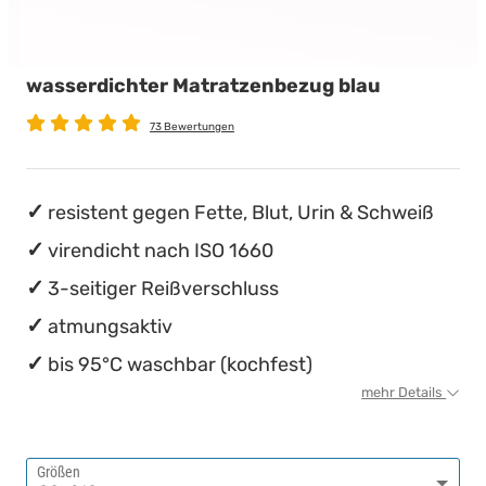
wasserdichte Matratzenschoner
Babymatratzen
Stillkissen
Chinesische Organuhr
wasserdichter Matratzenbezug blau
Antidekubitusmatratzen
Die beste Schlafposition finden
73 Bewertungen
Pflegematratzen
Die besten Sommerbettdecken
Matratzen nach Maß
Die richtige Matratze kaufen
resistent gegen Fette, Blut, Urin & Schweiß
virendicht nach ISO 1660
3-seitiger Reißverschluss
atmungsaktiv
bis 95°C waschbar (kochfest)
mehr Details
Größen