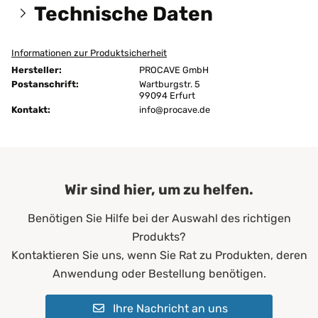
Technische Daten
Informationen zur Produktsicherheit
Größen:
60x120 cm
Hersteller:
PROCAVE GmbH
Höhe:
4 cm
Postanschrift:
Wartburgstr. 5
99094 Erfurt
Kontakt:
Maßanfertigung:
info@procave.de
Maßanfertigung
Ausführung:
unversteppt
ja
Bügeln:
ohne Dampf
Wir sind hier, um zu helfen.
Chemische Reinigung:
ja
Benötigen Sie Hilfe bei der Auswahl des richtigen
Produkts?
Hellblau
Farbe:
Pantone 15-3920 TPX
Kontaktieren Sie uns, wenn Sie Rat zu Produkten, deren
Anwendung oder Bestellung benötigen.
Erwachsene
Geeignet für:
Kinder
Ihre Nachricht an uns
perfekt für Säuglinge