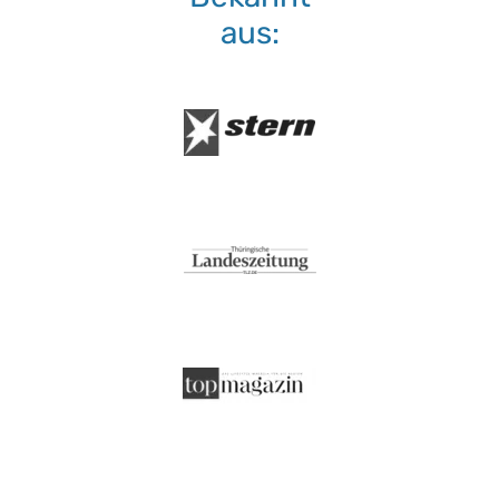
aus:
Verschlussart:
3-Seiten-Reißverschluss
30 °C
Waschmaschine:
keine Bleiche (Color- oder Feinw
Normalwaschgang