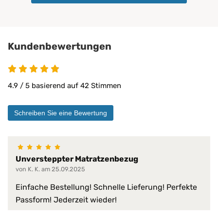
für alle Jahreszeiten geeignet
für Kalttyp
für schnell frierende Personen g
Kundenbewertungen
für stark schwitzende Personen
für Warmtyp
4.9 von 5
Klima-Eigenschaften:
nimmt Körperwärme auf
optimal bei warmen Temperatur
4.9 / 5 basierend auf 42 Stimmen
optimale Temperaturregulierung
temperaturneutral
wärmeausgleichend
Schreiben Sie eine Bewertung
Matratzen bis 30 cm
PROCAVE Matratzen
Kombinierbar mit:
PROCAVE Toppern
Unversteppter Matratzenbezug
Sondermaßen auf Anfrage
von K. K. am 25.09.2025
allen Matratzengrößen
Einfache Bestellung! Schnelle Lieferung! Perfekte
Material:
100 % Baumwolle
Passform! Jederzeit wieder!
absorbiert Körperfeuchtigkeit