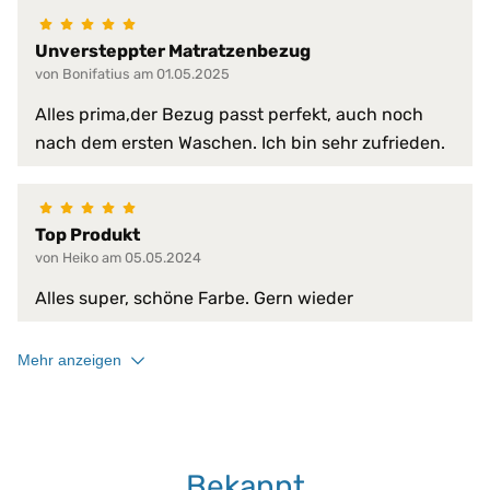
atmungsaktiv
bügelfrei
Unversteppter Matratzenbezug
faltenfreier Sitz
von Bonifatius am 01.05.2025
feuchtigkeitsregulierend
formstabil
Alles prima,der Bezug passt perfekt, auch noch
frei von chemischen Zusätzen
nach dem ersten Waschen. Ich bin sehr zufrieden.
gute Luftdurchlässigkeit
gute Luftzirkulation
hautsympathisch
Produkt-Vorteile:
hervorragende hygienische Eige
Top Produkt
perfekte Passform
von Heiko am 05.05.2024
pflegeleicht
reißfest
Alles super, schöne Farbe. Gern wieder
saugfähig
schnelltrocknend
Mehr anzeigen
schützt vor Staub
strapazierfähig
temperaturausgleichend
verhindert Matratzen-Verschleiß
Bekannt
Trockner:
nein