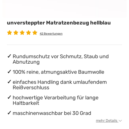
Babymatratzen
Stillkissen
Chinesische Organuhr
unversteppter Matratzenbezug hellblau
Antidekubitusmatratzen
Die beste Schlafposition finden
42 Bewertungen
Pflegematratzen
Die besten Sommerbettdecken
Matratzen nach Maß
Die richtige Matratze kaufen
Rundumschutz vor Schmutz, Staub und
Abnutzung
100% reine, atmungsaktive Baumwolle
einfaches Handling dank umlaufendem
Reißverschluss
hochwertige Verarbeitung für lange
Haltbarkeit
maschinenwaschbar bei 30 Grad
mehr Details