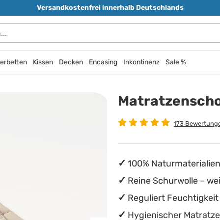
Versandkostenfrei innerhalb Deutschlands
durchsuchen
erbetten
Kissen
Decken
Encasing
Inkontinenz
Sale %
Matratzenscho
173 Bewertung
100% Naturmaterialien
Reine Schurwolle – w
Reguliert Feuchtigkei
Hygienischer Matratze