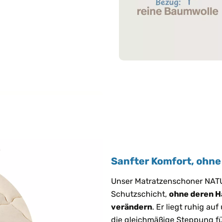
Sanfter Komfort, ohne
Unser Matratzenschoner NATU
Schutzschicht,
ohne deren H
verändern
. Er liegt ruhig a
die gleichmäßige Steppung fü