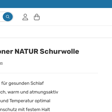
Suchbegriff eingeben, Vorschläge erscheinen während d
ner NATUR Schurwolle
en
 für gesunden Schlaf
eich, warm und atmungsaktiv
t und Temperatur optimal
nschutz mit festem Halt